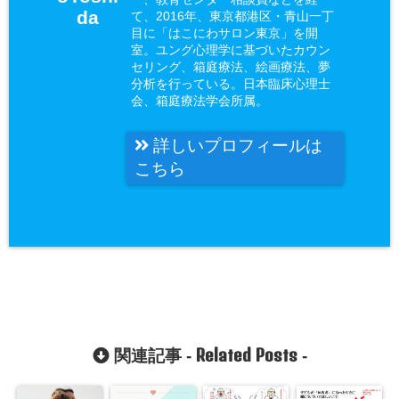
da
て、2016年、東京都港区・青山一丁
目に「はこにわサロン東京」を開
室。ユング心理学に基づいたカウン
セリング、箱庭療法、絵画療法、夢
分析を行っている。日本臨床心理士
会、箱庭療法学会所属。
詳しいプロフィールは
こちら
Related Posts
関連記事 -
-