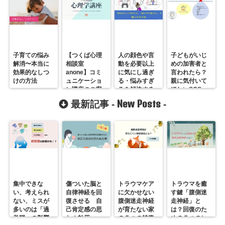
子育ての悩み
【つくば心理
人の顔色や言
子どもがいじ
解消〜本当に
相談室
動を必要以上
めの加害者と
効果的なしつ
anone】コミ
に気にし過ぎ
言われたら？
けの方法
ュニケーショ
る・悩みすぎ
親に気付いて
ン講座のご案
るを解決する
ほしいSOS
内
方法
New Posts
最新記事 -
-
集中できな
傷ついた脳と
トラウマケア
トラウマを癒
い、考えられ
自律神経を回
に欠かせない
す鍵「腹側迷
ない、ミスが
復させる 自
腹側迷走神経
走神経」と
多いのは「過
己肯定感の思
が育たない家
は？回復のた
覚醒」の影響
わぬ効用
の５つの特徴
めの５つのヒ