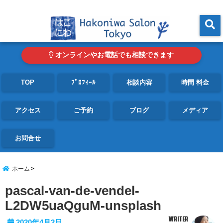
東京・青山の心理カウンセリングルーム オンライン・電話対応可
menu
オンラインやお電話でも相談できます
TOP
ﾌﾟﾛﾌｨｰﾙ
相談内容
時間 料金
アクセス
ご予約
ブログ
メディア
お問合せ
ホーム
pascal-van-de-vendel-
L2DW5uaQguM-unsplash
WRITER
2020年4月2日