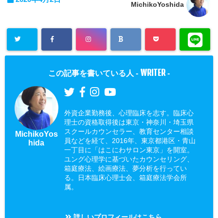
MichikoYoshida
WRITER
この記事を書いている人 -
-
外資企業勤務後、心理臨床を志す。臨床心
理士の資格取得後は東京・神奈川・埼玉県
スクールカウンセラー、教育センター相談
MichikoYos
員などを経て、2016年、東京都港区・青山
hida
一丁目に「はこにわサロン東京」を開室。
ユング心理学に基づいたカウンセリング、
箱庭療法、絵画療法、夢分析を行ってい
る。日本臨床心理士会、箱庭療法学会所
属。
詳しいプロフィールはこちら