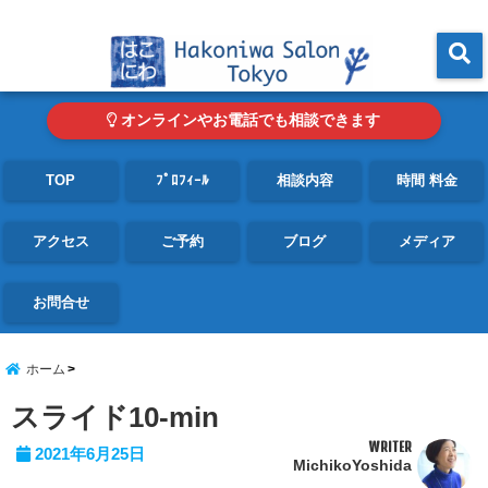
東京・青山の心理カウンセリングルーム オンライン・電話対応可
menu
オンラインやお電話でも相談できます
TOP
ﾌﾟﾛﾌｨｰﾙ
相談内容
時間 料金
アクセス
ご予約
ブログ
メディア
お問合せ
ホーム
スライド10-min
WRITER
2021年6月25日
MichikoYoshida