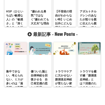
HSP（ひとい
”嫌われる勇
【不登校の理
アダルトチル
ちばい敏感な
気”ではな
由がわからな
ドレンのあな
人）の「敏感
く”嫌われても
い時】いじめ
たが怒りを親
さ」と「深く
大丈夫”な理由
以外にどんな
に伝えたら親
考える」を活
理由がある
は変わってく
かす生き方と
の？
れるのだろう
New Posts
最新記事 -
-
は
か？
集中できな
傷ついた脳と
トラウマケア
トラウマを癒
い、考えられ
自律神経を回
に欠かせない
す鍵「腹側迷
ない、ミスが
復させる 自
腹側迷走神経
走神経」と
多いのは「過
己肯定感の思
が育たない家
は？回復のた
覚醒」の影響
わぬ効用
の５つの特徴
めの５つのヒ
かも？
ント