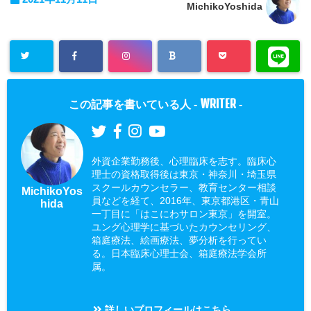
MichikoYoshida
WRITER
この記事を書いている人 -
-
外資企業勤務後、心理臨床を志す。臨床心
理士の資格取得後は東京・神奈川・埼玉県
スクールカウンセラー、教育センター相談
MichikoYos
員などを経て、2016年、東京都港区・青山
hida
一丁目に「はこにわサロン東京」を開室。
ユング心理学に基づいたカウンセリング、
箱庭療法、絵画療法、夢分析を行ってい
る。日本臨床心理士会、箱庭療法学会所
属。
詳しいプロフィールはこちら