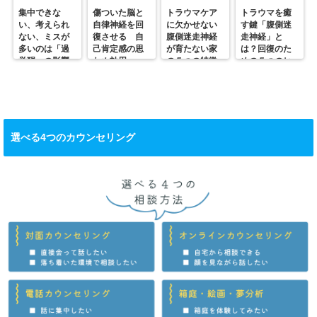
集中できな
傷ついた脳と
トラウマケア
トラウマを癒
い、考えられ
自律神経を回
に欠かせない
す鍵「腹側迷
ない、ミスが
復させる 自
腹側迷走神経
走神経」と
多いのは「過
己肯定感の思
が育たない家
は？回復のた
覚醒」の影響
わぬ効用
の５つの特徴
めの５つのヒ
かも？
ント
選べる4つのカウンセリング