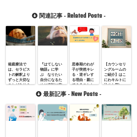
Related Posts
関連記事 -
-
箱庭療法で
『はてしない
思春期のわが
【カウンセリ
は、セラピス
物語』に学
子が突然キレ
ングルームの
トの解釈より
ぶ なりたい
る・逆ギレす
ご紹介】はこ
ずっと大切な
自分になるた
る理由・親に
にわキルトに
ことがありま
めに絶対に忘
できることと
込めた願い
す
れてはならな
は？
New Posts
最新記事 -
-
いこと