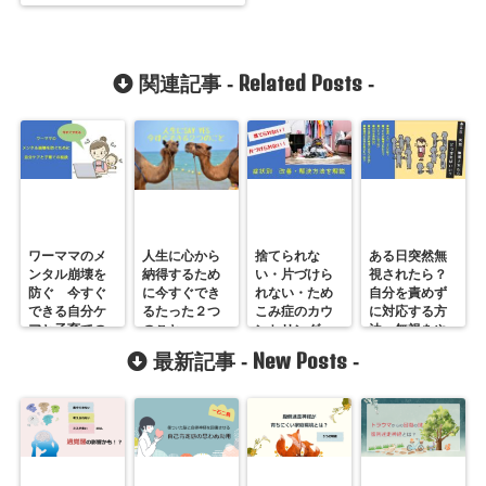
Related Posts
関連記事 -
-
ワーママのメ
人生に心から
捨てられな
ある日突然無
ンタル崩壊を
納得するため
い・片づけら
視されたら？
防ぐ 今すぐ
に今すぐでき
れない・ため
自分を責めず
できる自分ケ
るたった２つ
こみ症のカウ
に対応する方
アと子育ての
のこと
ンセリング
法・無視をや
秘訣
める方法
New Posts
最新記事 -
-