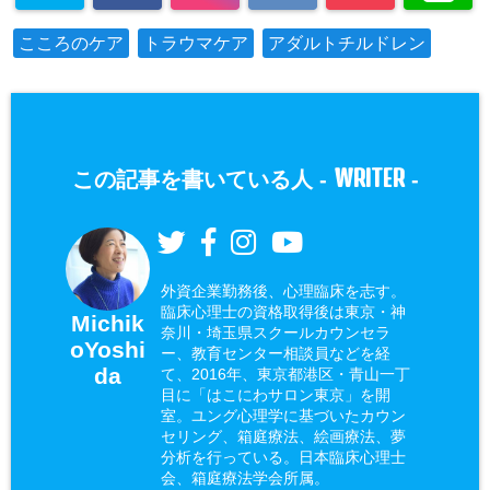
こころのケア
トラウマケア
アダルトチルドレン
WRITER
この記事を書いている人 -
-
外資企業勤務後、心理臨床を志す。
臨床心理士の資格取得後は東京・神
Michik
奈川・埼玉県スクールカウンセラ
oYoshi
ー、教育センター相談員などを経
da
て、2016年、東京都港区・青山一丁
目に「はこにわサロン東京」を開
室。ユング心理学に基づいたカウン
セリング、箱庭療法、絵画療法、夢
分析を行っている。日本臨床心理士
会、箱庭療法学会所属。