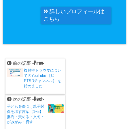
詳しいプロフィールは
こちら
Prev
前の記事 -
-
複雑性トラウマについ
てのYouTube 【C-
PTSDチャンネル】 を
始めました
Next
次の記事 -
-
子どもを傷つけ親子関
係を壊す言葉【1~5】
批判・責める・文句・
がみがみ・脅す