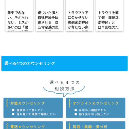
集中できな
傷ついた脳と
トラウマケア
トラウマを癒
い、考えられ
自律神経を回
に欠かせない
す鍵「腹側迷
ない、ミスが
復させる 自
腹側迷走神経
走神経」と
多いのは「過
己肯定感の思
が育たない家
は？回復のた
覚醒」の影響
わぬ効用
の５つの特徴
めの５つのヒ
かも？
ント
選べる4つのカウンセリング