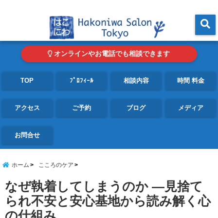
東京・青山の心理カウンセリングルーム オンライン・電話対応可
menu
オンラインやお電話でも相談できます
TOP
ﾌﾟﾛﾌｨｰﾙ
相談内容
時間 料金
アクセス
ご予約
ブログ
メディア
お問合せ
ホーム
こころのケア
なぜ執着してしまうのか ―見捨て
られ不安と安心基地から読み解く心
の仕組み