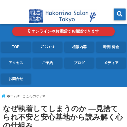
東京・青山の心理カウンセリングルーム オンライン・電話対応可
menu
オンラインやお電話でも相談できます
TOP
ﾌﾟﾛﾌｨｰﾙ
相談内容
時間 料金
アクセス
ご予約
ブログ
メディア
お問合せ
ホーム
こころのケア
なぜ執着してしまうのか ―見捨て
られ不安と安心基地から読み解く心
の仕組み