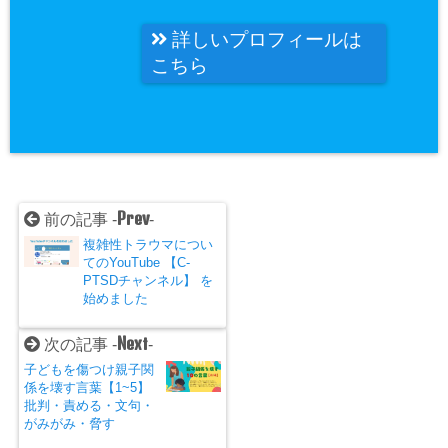
詳しいプロフィールは
こちら
Prev
前の記事 -
-
複雑性トラウマについ
てのYouTube 【C-
PTSDチャンネル】 を
始めました
Next
次の記事 -
-
子どもを傷つけ親子関
係を壊す言葉【1~5】
批判・責める・文句・
がみがみ・脅す