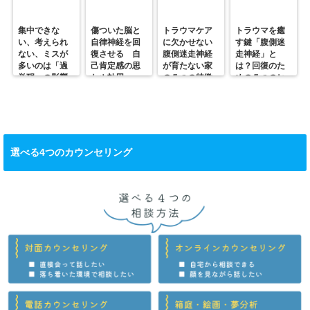
集中できな
傷ついた脳と
トラウマケア
トラウマを癒
い、考えられ
自律神経を回
に欠かせない
す鍵「腹側迷
ない、ミスが
復させる 自
腹側迷走神経
走神経」と
多いのは「過
己肯定感の思
が育たない家
は？回復のた
覚醒」の影響
わぬ効用
の５つの特徴
めの５つのヒ
かも？
ント
選べる4つのカウンセリング