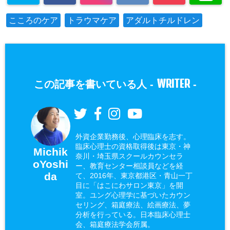
こころのケア
トラウマケア
アダルトチルドレン
WRITER
この記事を書いている人 -
-
外資企業勤務後、心理臨床を志す。
臨床心理士の資格取得後は東京・神
Michik
奈川・埼玉県スクールカウンセラ
oYoshi
ー、教育センター相談員などを経
da
て、2016年、東京都港区・青山一丁
目に「はこにわサロン東京」を開
室。ユング心理学に基づいたカウン
セリング、箱庭療法、絵画療法、夢
分析を行っている。日本臨床心理士
会、箱庭療法学会所属。