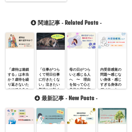
Related Posts
関連記事 -
-
「虐待は連鎖
「仕事がつら
母の日がつら
内受容感覚の
する」は本当
くて明日仕事
いと感じる人
問題〜感じな
か？虐待を繰
に行きたくな
へ 〜 理由
い身体・感じ
り返さないた
い」泣きたい
を知って心と
すぎる身体の
めにできるこ
気持ちに効く
身体を守る方
デメリット
と
４つのこと
法
New Posts
最新記事 -
-