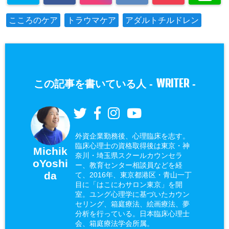
こころのケア
トラウマケア
アダルトチルドレン
WRITER
この記事を書いている人 -
-
外資企業勤務後、心理臨床を志す。
臨床心理士の資格取得後は東京・神
Michik
奈川・埼玉県スクールカウンセラ
oYoshi
ー、教育センター相談員などを経
da
て、2016年、東京都港区・青山一丁
目に「はこにわサロン東京」を開
室。ユング心理学に基づいたカウン
セリング、箱庭療法、絵画療法、夢
分析を行っている。日本臨床心理士
会、箱庭療法学会所属。