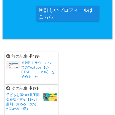
詳しいプロフィールは
こちら
Prev
前の記事 -
-
複雑性トラウマについ
てのYouTube 【C-
PTSDチャンネル】 を
始めました
Next
次の記事 -
-
子どもを傷つけ親子関
係を壊す言葉【1~5】
批判・責める・文句・
がみがみ・脅す