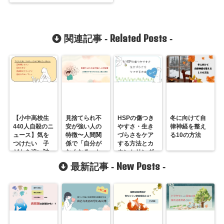
Related Posts
関連記事 -
-
【小中高校生
見捨てられ不
HSPの傷つき
冬に向けて自
440人自殺のニ
安が強い人の
やすさ・生き
律神経を整え
ュース】気を
特徴〜人間関
づらさをケア
る10の方法
つけたい 子
係で「自分が
する方法とカ
どもを追い詰
なくなる」と
ウンセリング
める４つの声
感じる理由
New Posts
最新記事 -
-
かけ