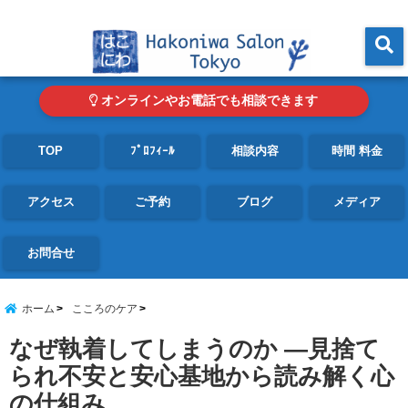
東京・青山の心理カウンセリングルーム オンライン・電話対応可
menu
オンラインやお電話でも相談できます
TOP
ﾌﾟﾛﾌｨｰﾙ
相談内容
時間 料金
アクセス
ご予約
ブログ
メディア
お問合せ
ホーム
こころのケア
なぜ執着してしまうのか ―見捨て
られ不安と安心基地から読み解く心
の仕組み