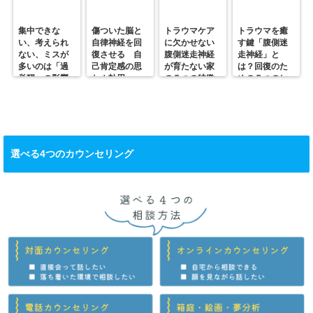
集中できな
傷ついた脳と
トラウマケア
トラウマを癒
い、考えられ
自律神経を回
に欠かせない
す鍵「腹側迷
ない、ミスが
復させる 自
腹側迷走神経
走神経」と
多いのは「過
己肯定感の思
が育たない家
は？回復のた
覚醒」の影響
わぬ効用
の５つの特徴
めの５つのヒ
かも？
ント
選べる4つのカウンセリング