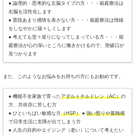
● 論理的・思考的な左脳タイプの方・・・箱庭療法は
右脳を活性化します
● 普段あまり感情を表さない方・・・箱庭療法は情緒
をしなやかに瑞々しくします
● 考えても堂々巡りになってしまっている方・・・箱
庭療法が心の深いところに働きかけるので、突破口が
見つかります
また、このようなお悩みをお持ちの方にもお勧めです。
● 機能不全家族で育った
アダルトチルドレン（AC）
の
方、共依存に苦しむ方
● ひといちばい敏感な方
（HSP）
●
強い怒りや孤独感
で日常生活に支障が出てしまう方
● 人生の目的やエイジング（老い）について考えたい