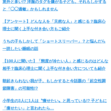
意外と多い!? 洋服のタグを嫌がる子ども。それもしかする
と「◯◯過敏」かもしれません
【アンケート】どんな人を「天然な人」と感じる？臨床心
理士に聞く上手な付き合い方もご紹介
うちの子もしかして「ショートスリーパー」？と悩んだら
一読したい睡眠の話
【100人に聞いた】「態度が冷たい人」と感じるのはどんな
相手？臨床心理士に聞く上手な付き合い方についても紹介
朝起きられない我が子。もしかすると今話題の「起立性調
節障害」の可能性!?
小学生の3人に1人は〝痩せたい〟と思っている!? 子どもに
「痩せたい」と言われたら…