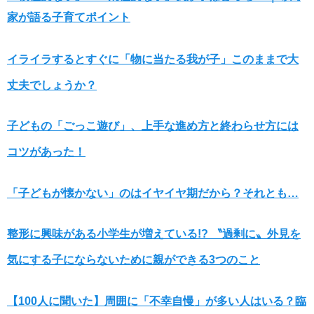
家が語る子育てポイント
イライラするとすぐに「物に当たる我が子」このままで大
丈夫でしょうか？
子どもの「ごっこ遊び」、上手な進め方と終わらせ方には
コツがあった！
「子どもが懐かない」のはイヤイヤ期だから？それとも…
整形に興味がある小学生が増えている!? 〝過剰に〟外見を
気にする子にならないために親ができる3つのこと
【100人に聞いた】周囲に「不幸自慢」が多い人はいる？臨