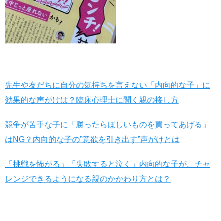
先生や友だちに自分の気持ちを言えない「内向的な子」に
効果的な声がけは？臨床心理士に聞く親の接し方
競争が苦手な子に「勝ったらほしいものを買ってあげる」
はNG？内向的な子の”意欲を引き出す”声がけとは
「挑戦を怖がる」「失敗すると泣く」内向的な子が、チャ
レンジできるようになる親のかかわり方とは？