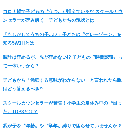
コロナ禍で子どもの〝うつ〟が増えている!? スクールカウ
ンセラーが読み解く、子どもたちの現状とは
「もしかしてうちの子…!?」子どもの〝グレーゾーン〟を
知る5W1Hとは
時計は読めるが、先が読めない!? 子どもの〝時間認識〟っ
て一体いつから？
子どもから「勉強する意味がわからない」と言われたら親
はどう答えるべき!?
スクールカウンセラーが警告！小学生の夏休み中の〝困っ
た〟TOP3とは？
我が子を〝年齢〟や〝学年〟縛りで困らせていませんか？