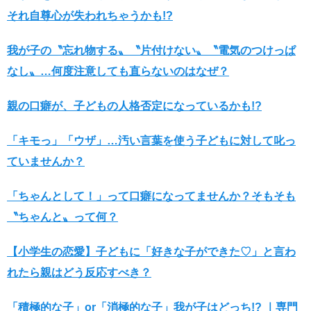
それ自尊心が失われちゃうかも!?
我が子の〝忘れ物する〟〝片付けない〟〝電気のつけっぱ
なし〟…何度注意しても直らないのはなぜ？
親の口癖が、子どもの人格否定になっているかも!?
「キモっ」「ウザ」…汚い言葉を使う子どもに対して叱っ
ていませんか？
「ちゃんとして！」って口癖になってませんか？そもそも
〝ちゃんと〟って何？
【小学生の恋愛】子どもに「好きな子ができた♡」と言わ
れたら親はどう反応すべき？
「積極的な子」or「消極的な子」我が子はどっち!? ｜専門