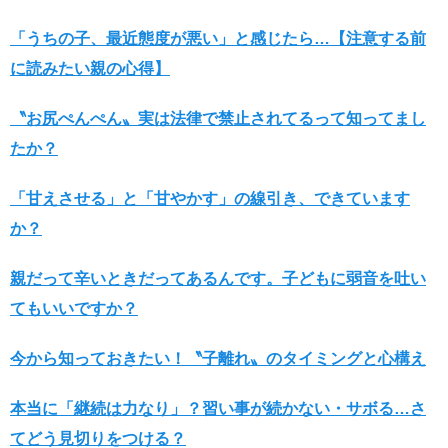
「うちの子、最近態度が悪い」と感じたら…【注意する前
に読みたい親の心得】
〝お尻ぺんぺん〟実は法律で禁止されてるって知ってまし
たか？
「甘えさせる」と「甘やかす」の線引き、できています
か？
親だって辛いときだってあるんです。子どもに弱音を吐い
てもいいですか？
今から知っておきたい！〝子離れ〟のタイミングと心構え
本当に「継続は力なり」？習い事が続かない・サボる…さ
てどう見切りをつける？