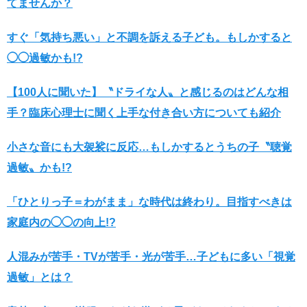
てませんか？
すぐ「気持ち悪い」と不調を訴える子ども。もしかすると
◯◯過敏かも!?
【100人に聞いた】〝ドライな人〟と感じるのはどんな相
手？臨床心理士に聞く上手な付き合い方についても紹介
小さな音にも大袈裟に反応…もしかするとうちの子〝聴覚
過敏〟かも!?
「ひとりっ子＝わがまま」な時代は終わり。目指すべきは
家庭内の◯◯の向上!?
人混みが苦手・TVが苦手・光が苦手…子どもに多い「視覚
過敏」とは？