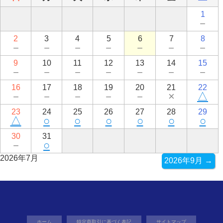
1
－
2
3
4
5
6
7
8
－
－
－
－
－
－
－
9
10
11
12
13
14
15
－
－
－
－
－
－
－
16
17
18
19
20
21
22
－
－
－
－
－
×
△
23
24
25
26
27
28
29
△
○
○
○
○
○
○
30
31
－
○
2026年7月
2026年9月 →
ホーム
特定商取引に基づく表記
サイトマップ