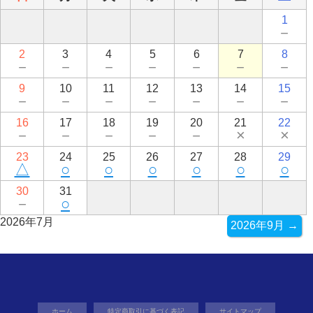
1
－
2
3
4
5
6
7
8
－
－
－
－
－
－
－
9
10
11
12
13
14
15
－
－
－
－
－
－
－
16
17
18
19
20
21
22
－
－
－
－
－
×
×
23
24
25
26
27
28
29
△
○
○
○
○
○
○
30
31
－
○
2026年7月
2026年9月 →
ホーム
特定商取引に基づく表記
サイトマップ