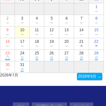
1
－
2
3
4
5
6
7
8
－
－
－
－
－
－
－
9
10
11
12
13
14
15
－
－
－
－
－
－
－
16
17
18
19
20
21
22
－
－
－
－
－
×
×
23
24
25
26
27
28
29
△
○
○
○
○
○
○
30
31
－
○
2026年7月
2026年9月 →
ホーム
特定商取引に基づく表記
サイトマップ