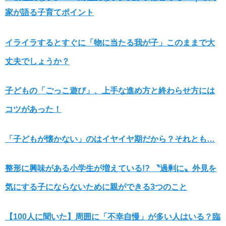
家が語る子育てポイント
イライラするとすぐに「物に当たる我が子」このままで大
丈夫でしょうか？
子どもの「ごっこ遊び」、上手な進め方と終わらせ方には
コツがあった！
「子どもが懐かない」のはイヤイヤ期だから？それとも…
整形に興味がある小学生が増えている!? 〝過剰に〟外見を
気にする子にならないために親ができる3つのこと
【100人に聞いた】周囲に「不幸自慢」が多い人はいる？臨