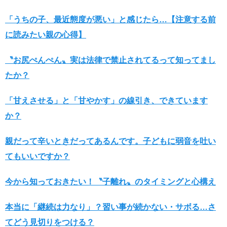
「うちの子、最近態度が悪い」と感じたら…【注意する前
に読みたい親の心得】
〝お尻ぺんぺん〟実は法律で禁止されてるって知ってまし
たか？
「甘えさせる」と「甘やかす」の線引き、できています
か？
親だって辛いときだってあるんです。子どもに弱音を吐い
てもいいですか？
今から知っておきたい！〝子離れ〟のタイミングと心構え
本当に「継続は力なり」？習い事が続かない・サボる…さ
てどう見切りをつける？