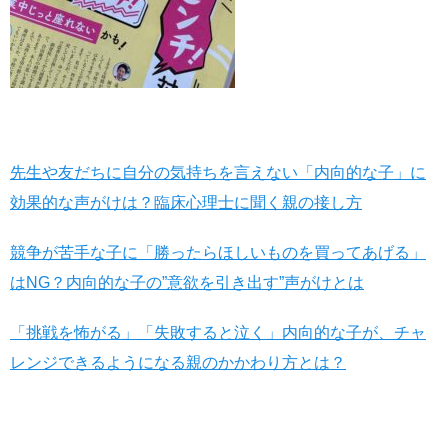
先生や友だちに自分の気持ちを言えない「内向的な子」に
効果的な声がけは？臨床心理士に聞く親の接し方
競争が苦手な子に「勝ったらほしいものを買ってあげる」
はNG？内向的な子の”意欲を引き出す”声がけとは
「挑戦を怖がる」「失敗すると泣く」内向的な子が、チャ
レンジできるようになる親のかかわり方とは？