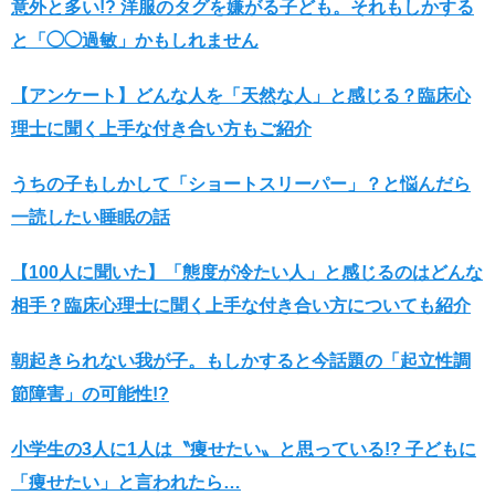
意外と多い!? 洋服のタグを嫌がる子ども。それもしかする
と「◯◯過敏」かもしれません
【アンケート】どんな人を「天然な人」と感じる？臨床心
理士に聞く上手な付き合い方もご紹介
うちの子もしかして「ショートスリーパー」？と悩んだら
一読したい睡眠の話
【100人に聞いた】「態度が冷たい人」と感じるのはどんな
相手？臨床心理士に聞く上手な付き合い方についても紹介
朝起きられない我が子。もしかすると今話題の「起立性調
節障害」の可能性!?
小学生の3人に1人は〝痩せたい〟と思っている!? 子どもに
「痩せたい」と言われたら…