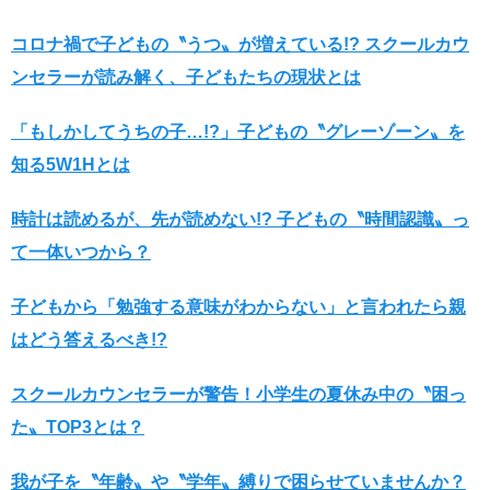
コロナ禍で子どもの〝うつ〟が増えている!? スクールカウ
ンセラーが読み解く、子どもたちの現状とは
「もしかしてうちの子…!?」子どもの〝グレーゾーン〟を
知る5W1Hとは
時計は読めるが、先が読めない!? 子どもの〝時間認識〟っ
て一体いつから？
子どもから「勉強する意味がわからない」と言われたら親
はどう答えるべき!?
スクールカウンセラーが警告！小学生の夏休み中の〝困っ
た〟TOP3とは？
我が子を〝年齢〟や〝学年〟縛りで困らせていませんか？