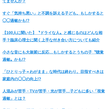
てませんか？
すぐ「気持ち悪い」と不調を訴える子ども。もしかすると
◯◯過敏かも!?
【100人に聞いた】〝ドライな人〟と感じるのはどんな相
手？臨床心理士に聞く上手な付き合い方についても紹介
小さな音にも大袈裟に反応…もしかするとうちの子〝聴覚
過敏〟かも!?
「ひとりっ子＝わがまま」な時代は終わり。目指すべきは
家庭内の◯◯の向上!?
人混みが苦手・TVが苦手・光が苦手…子どもに多い「視覚
過敏」とは？