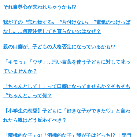
それ自尊心が失われちゃうかも!?
我が子の〝忘れ物する〟〝片付けない〟〝電気のつけっぱ
なし〟…何度注意しても直らないのはなぜ？
親の口癖が、子どもの人格否定になっているかも!?
「キモっ」「ウザ」…汚い言葉を使う子どもに対して叱っ
ていませんか？
「ちゃんとして！」って口癖になってませんか？そもそも
〝ちゃんと〟って何？
【小学生の恋愛】子どもに「好きな子ができた♡」と言わ
れたら親はどう反応すべき？
「積極的な子」or「消極的な子」我が子はどっち!? ｜専門