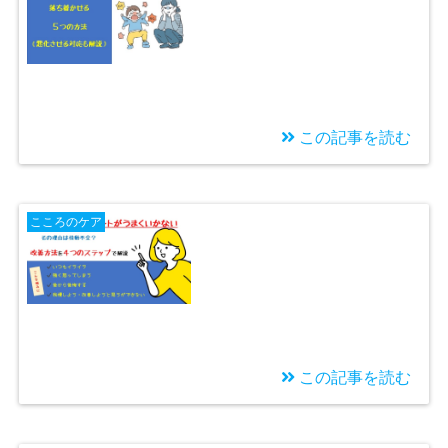
アンガーマネジメント
この記事を読む
2024/08/11
子どもの癇癪がひどい
こころのケア
とき無視はNG。イラ
イラを解消する方法と
は？
この記事を読む
2022/10/19
怒りをコントロールで