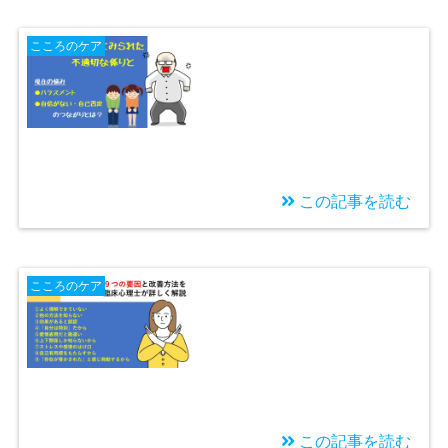
2022/06/06
些細なことでイライ
こころのケア
ラ・怒りが爆発する〜
原因と解消法は？
この記事を読む
2022/04/26
ハラスメントや自己否
こころのケア
定の原因？昭和のマル
トリートメント（不適
切な関わり）とは
この記事を読む