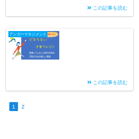
この記事を読む
2021/11/10
ある日突然無視された
アンガーマネジメント
ら？自分を責めずに対
応する方法・無視をや
める方法
この記事を読む
2021/10/17
子どもを感情的にどな
1
2
って怒ってしまった時
の対処方法と予防する
方法