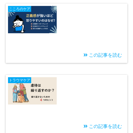
こころのケア
この記事を読む
2026/02/23
正義感が強い人ほど怒
トラウマケア
りやすいのはなぜか
「正当化マインド」と
幼少期体験の関係
この記事を読む