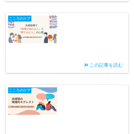
2026/02/22
「虐待は連鎖する」は
こころのケア
本当か？虐待を繰り返
さないためにできるこ
と
この記事を読む
2026/02/05
夫婦喧嘩で「感情が溢
こころのケア
れる人」と「黙り込む
人」の心理 ― なぜ話
し合えなくなるの？