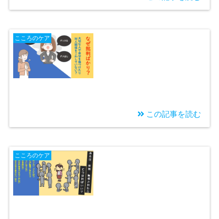
2022/04/08
パワハラ防止法施行～
こころのケア
ハラスメントの理由と
改善方法を心理学の視
点で検討する
この記事を読む
2021/12/15
■ダメ出し■ディスる～
こころのケア
対人関係・自己肯定感
に悪影響の批判癖をや
めるには？