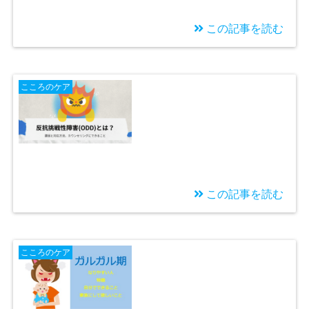
この記事を読む
2025/11/13
6秒ルールが効かない
こころのケア
人の怒りのセルフチェ
ック＆セルフケア
この記事を読む
2025/08/03
反抗挑戦性障害(ODD)
こころのケア
とは？要因と対応方
法、カウンセリングに
できること