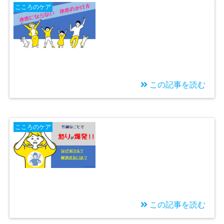
こころのケア
きないのはなぜ？〜情
動不全とアンガーマネ
ージメント
この記事を読む
2022/06/19
迷惑にならない迷惑の
こころのケア
かけ方とは？ストレス
フリーなコミュニケー
ションの秘密
この記事を読む