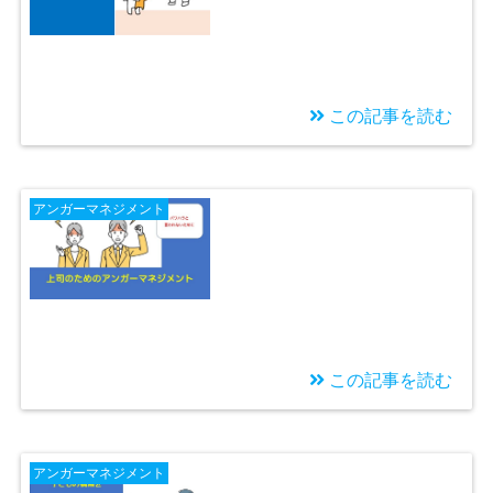
この記事を読む
2024/10/06
気づいたらまた怒鳴っ
アンガーマネジメント
てしまった・・・怒鳴
る子育てを卒業する方
法
この記事を読む
2024/09/18
パワハラと言われない
アンガーマネジメント
ために〜上司のための