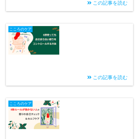
この記事を読む
2026/01/26
話しても無駄・我慢が
こころのケア
当たり前でつらい：夫
婦の情緒的ネグレクト
とは？
この記事を読む
2025/11/16
「6秒待ってもおさま
こころのケア
らない怒り」をコント
ロールする方法