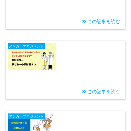
この記事を読む
2025/02/09
ガルガル期とは？症
アンガーマネジメント
状・対応方法を知って
乗り越えよう
この記事を読む
2024/10/29
体罰がやめられない
アンガーマネジメント
親の心理と子どもへの
５つの悪影響