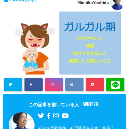
MichikoYoshida
WRITER
この記事を書いている人 -
-
外資企業勤務後、心理臨床を志す。臨床心