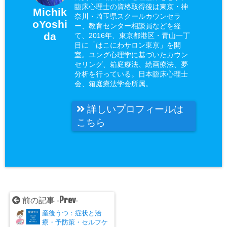
臨床心理士の資格取得後は東京・神
Michik
奈川・埼玉県スクールカウンセラ
oYoshi
ー、教育センター相談員などを経
da
て、2016年、東京都港区・青山一丁
目に「はこにわサロン東京」を開
室。ユング心理学に基づいたカウン
セリング、箱庭療法、絵画療法、夢
分析を行っている。日本臨床心理士
会、箱庭療法学会所属。
詳しいプロフィールは
こちら
Prev
前の記事 -
-
産後うつ：症状と治
療・予防策・セルフケ