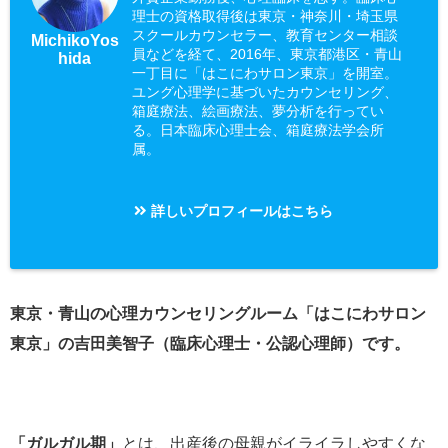
理士の資格取得後は東京・神奈川・埼玉県
スクールカウンセラー、教育センター相談
MichikoYos
員などを経て、2016年、東京都港区・青山
hida
一丁目に「はこにわサロン東京」を開室。
ユング心理学に基づいたカウンセリング、
箱庭療法、絵画療法、夢分析を行ってい
る。日本臨床心理士会、箱庭療法学会所
属。
詳しいプロフィールはこちら
東京・青山の心理カウンセリングルーム「はこにわサロン
東京」の吉田美智子（臨床心理士・公認心理師）です。
「ガルガル期」
とは、出産後の母親がイライラしやすくな