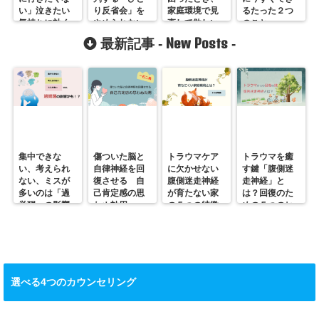
い」泣きたい
り反省会」を
家庭環境で見
るたった２つ
気持ちに効く
やめられない
直して欲しい
のこと
４つのこと
のはなぜ？
こと。
New Posts
最新記事 -
-
集中できな
傷ついた脳と
トラウマケア
トラウマを癒
い、考えられ
自律神経を回
に欠かせない
す鍵「腹側迷
ない、ミスが
復させる 自
腹側迷走神経
走神経」と
多いのは「過
己肯定感の思
が育たない家
は？回復のた
覚醒」の影響
わぬ効用
の５つの特徴
めの５つのヒ
かも？
ント
選べる4つのカウンセリング