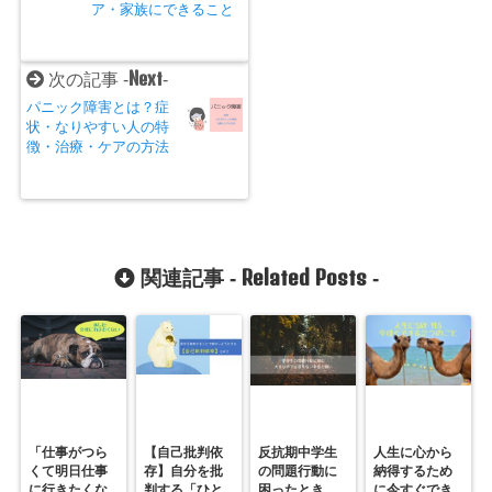
ア・家族にできること
Next
次の記事 -
-
パニック障害とは？症
状・なりやすい人の特
徴・治療・ケアの方法
Related Posts
関連記事 -
-
「仕事がつら
【自己批判依
反抗期中学生
人生に心から
くて明日仕事
存】自分を批
の問題行動に
納得するため
に行きたくな
判する「ひと
困ったとき、
に今すぐでき