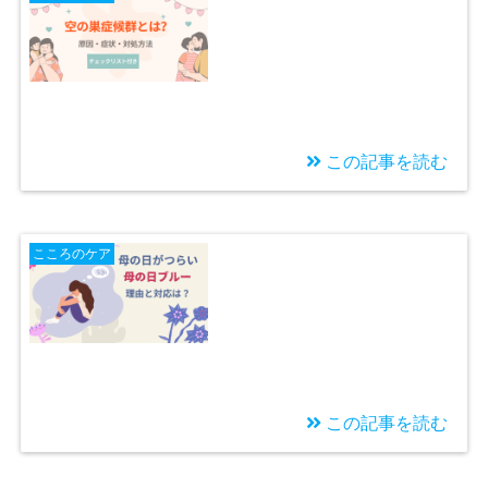
この記事を読む
2026/04/29
空の巣症候群とは？
こころのケア
原因・症状・対処法
（チェックリスト付
き）
この記事を読む
2026/04/11