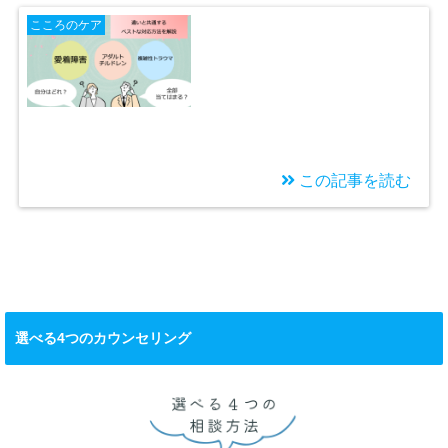
母の日がつらいと感じ
こころのケア
る人へ 〜 理由を知
って心と身体を守る方
法
この記事を読む
2026/04/08
【愛着障害・アダルト
チルドレン・複雑性ト
ラウマ】どれも当ては
まる時
選べる4つのカウンセリング