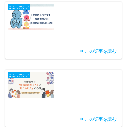
「虐待は連鎖する」は
こころのケア
本当か？虐待を繰り返
さないためにできるこ
と
この記事を読む
2026/02/09
【複雑性トラウマ・
こころのケア
AC・愛着障害】罪悪感
が消えない理由〜被害
者・加害者・傍観者が
重なる困難
この記事を読む