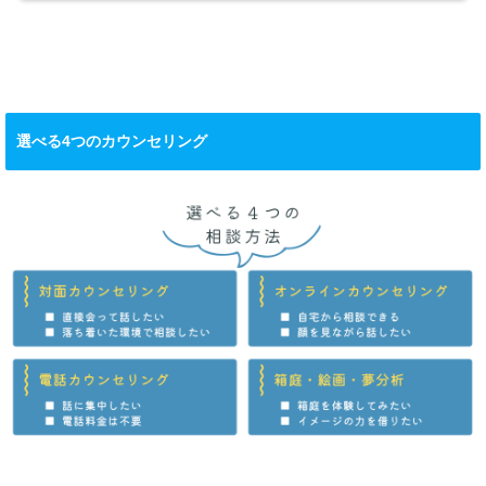
2026/02/05
夫婦喧嘩で「感情が溢
れる人」と「黙り込む
人」の心理 ― なぜ話
し合えなくなるの？
選べる4つのカウンセリング