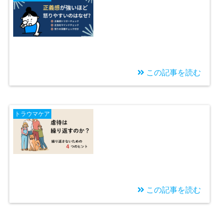
この記事を読む
2026/02/23
正義感が強い人ほど怒
トラウマケア
りやすいのはなぜか
「正当化マインド」と
幼少期体験の関係
この記事を読む
2026/02/22