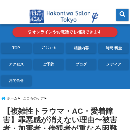
東京・青山の心理カウンセリングルーム オンライン・電話対応可
menu
オンラインやお電話でも相談できます
TOP
ﾌﾟﾛﾌｨｰﾙ
相談内容
時間 料金
アクセス
ご予約
ブログ
メディア
お問合せ
ホーム
こころのケア
【複雑性トラウマ・AC・愛着障
害】罪悪感が消えない理由〜被害
者・加害者・傍観者が重なる困難