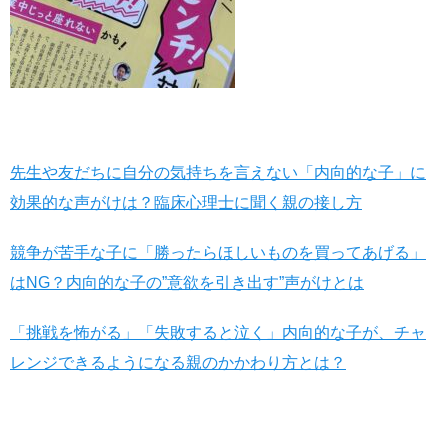
先生や友だちに自分の気持ちを言えない「内向的な子」に
効果的な声がけは？臨床心理士に聞く親の接し方
競争が苦手な子に「勝ったらほしいものを買ってあげる」
はNG？内向的な子の”意欲を引き出す”声がけとは
「挑戦を怖がる」「失敗すると泣く」内向的な子が、チャ
レンジできるようになる親のかかわり方とは？