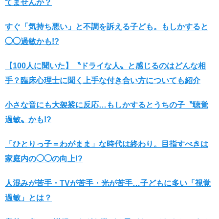
てませんか？
すぐ「気持ち悪い」と不調を訴える子ども。もしかすると
◯◯過敏かも!?
【100人に聞いた】〝ドライな人〟と感じるのはどんな相
手？臨床心理士に聞く上手な付き合い方についても紹介
小さな音にも大袈裟に反応…もしかするとうちの子〝聴覚
過敏〟かも!?
「ひとりっ子＝わがまま」な時代は終わり。目指すべきは
家庭内の◯◯の向上!?
人混みが苦手・TVが苦手・光が苦手…子どもに多い「視覚
過敏」とは？