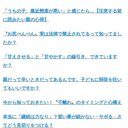
「うちの子、最近態度が悪い」と感じたら…【注意する前
に読みたい親の心得】
〝お尻ぺんぺん〟実は法律で禁止されてるって知ってまし
たか？
「甘えさせる」と「甘やかす」の線引き、できています
か？
親だって辛いときだってあるんです。子どもに弱音を吐い
てもいいですか？
今から知っておきたい！〝子離れ〟のタイミングと心構え
本当に「継続は力なり」？習い事が続かない・サボる…さ
てどう見切りをつける？