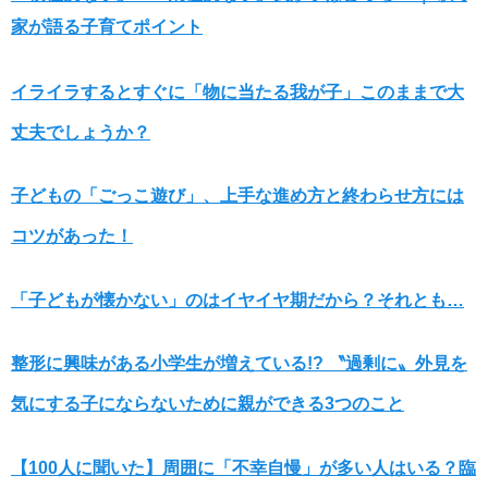
家が語る子育てポイント
イライラするとすぐに「物に当たる我が子」このままで大
丈夫でしょうか？
子どもの「ごっこ遊び」、上手な進め方と終わらせ方には
コツがあった！
「子どもが懐かない」のはイヤイヤ期だから？それとも…
整形に興味がある小学生が増えている!? 〝過剰に〟外見を
気にする子にならないために親ができる3つのこと
【100人に聞いた】周囲に「不幸自慢」が多い人はいる？臨