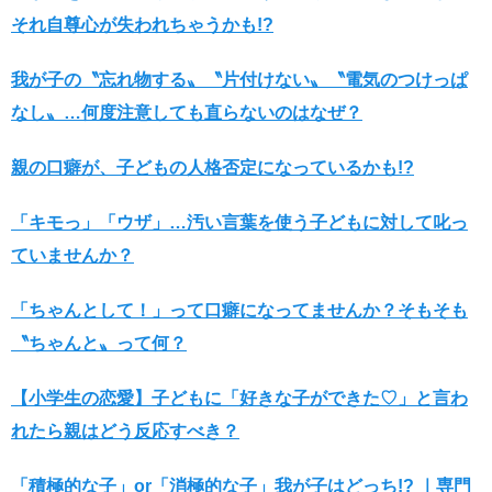
それ自尊心が失われちゃうかも!?
我が子の〝忘れ物する〟〝片付けない〟〝電気のつけっぱ
なし〟…何度注意しても直らないのはなぜ？
親の口癖が、子どもの人格否定になっているかも!?
「キモっ」「ウザ」…汚い言葉を使う子どもに対して叱っ
ていませんか？
「ちゃんとして！」って口癖になってませんか？そもそも
〝ちゃんと〟って何？
【小学生の恋愛】子どもに「好きな子ができた♡」と言わ
れたら親はどう反応すべき？
「積極的な子」or「消極的な子」我が子はどっち!? ｜専門