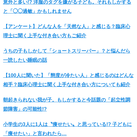
意外と多い!? 洋服のタグを嫌がる子ども。それもしかする
と「◯◯過敏」かもしれません
【アンケート】どんな人を「天然な人」と感じる？臨床心
理士に聞く上手な付き合い方もご紹介
うちの子もしかして「ショートスリーパー」？と悩んだら
一読したい睡眠の話
【100人に聞いた】「態度が冷たい人」と感じるのはどんな
相手？臨床心理士に聞く上手な付き合い方についても紹介
朝起きられない我が子。もしかすると今話題の「起立性調
節障害」の可能性!?
小学生の3人に1人は〝痩せたい〟と思っている!? 子どもに
「痩せたい」と言われたら…