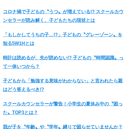
コロナ禍で子どもの〝うつ〟が増えている!? スクールカウ
ンセラーが読み解く、子どもたちの現状とは
「もしかしてうちの子…!?」子どもの〝グレーゾーン〟を
知る5W1Hとは
時計は読めるが、先が読めない!? 子どもの〝時間認識〟っ
て一体いつから？
子どもから「勉強する意味がわからない」と言われたら親
はどう答えるべき!?
スクールカウンセラーが警告！小学生の夏休み中の〝困っ
た〟TOP3とは？
我が子を〝年齢〟や〝学年〟縛りで困らせていませんか？