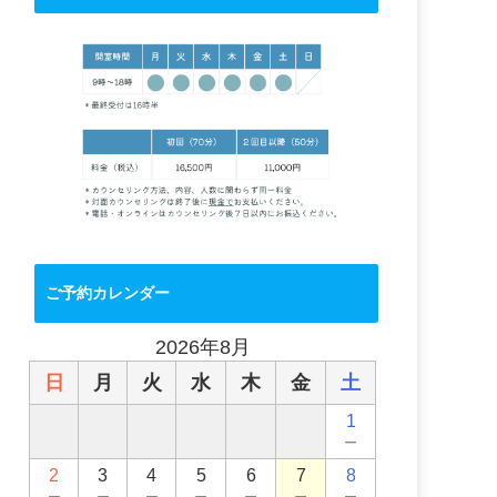
ご予約カレンダー
2026年8月
日
月
火
水
木
金
土
1
－
2
3
4
5
6
7
8
－
－
－
－
－
－
－