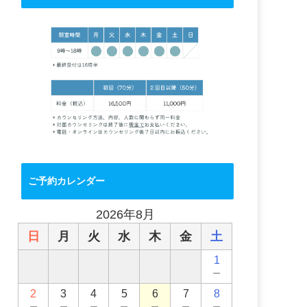
ご予約カレンダー
2026年8月
日
月
火
水
木
金
土
1
－
2
3
4
5
6
7
8
－
－
－
－
－
－
－