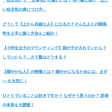
〝自主性〟 と〝主体性〟の違いとは？ 専門家に聞く「正し
い自主性の身につけ方」
どうして【上から目線な人】になるの？そんな人との関係
性を上手に築く方法もご紹介！
【小学生女子のマウンティング】我が子がされていたら？
していたら？…さて親はどうする？
【穏やかな人】の特徴とは？ 穏やかになるためには、まず
○○を大切に！
ひとりでいることは好きですか？ なぜそう思うのか？ 読者
の本音を大調査！