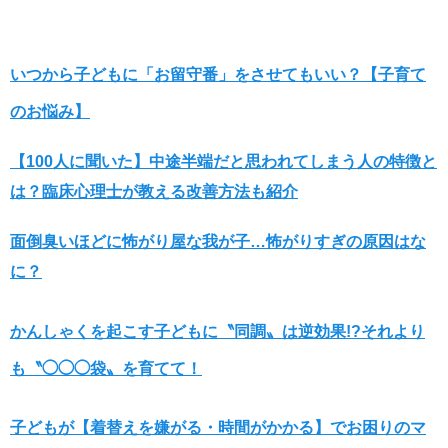
いつから子どもに「お留守番」をさせてもいい？【子育て
のお悩み】
【100人に聞いた】中途半端だと思われてしまう人の特徴と
は？臨床心理士が教える改善方法も紹介
面倒臭いほどに怖がり屋な我が子…怖がりすぎの原因はな
に？
かんしゃくを起こす子どもに〝同調〟は逆効果!?それより
も〝◯◯◯袋〟を育てて！
子どもが【着替えを嫌がる・時間がかかる】でお困りのマ