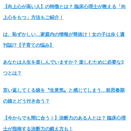
【向上心が高い人】の特徴とは？ 臨床心理士が教える「向
上心をもつ」方法もご紹介！
は、恥ずかしい…家庭内の情報が筒抜け！女の子は歩く週
刊誌!?【子育ての悩み】
あなたは人生を楽しんでいますか？ 楽しむために必要な3
つとは？
言い返してくる娘を〝生意気〟と感じてしまう…前思春期
の娘とどう付き合う？
【今からでも間に合う！】決断力のある人とは？ 臨床心理
士が指南する決断力の鍛え方も！