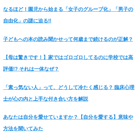
なるほど！園児から始まる「女子のグループ化」「男子の
自由化」の謎に迫る!!
子どもへの本の読み聞かせって何歳まで続けるのが正解？
【母は驚きです！】家ではゴロゴロしてるのに学校では高
評価!? それは一体なぜ？
「素っ気ない人」って、どうして冷たく感じる？ 臨床心理
士が心の内と上手な付き合い方を解説
あなたは自分を愛せていますか？【自分を愛する】意味や
方法を聞いてみた