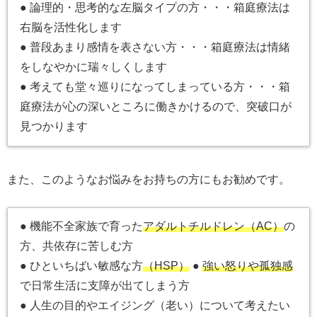
● 論理的・思考的な左脳タイプの方・・・箱庭療法は
右脳を活性化します
● 普段あまり感情を表さない方・・・箱庭療法は情緒
をしなやかに瑞々しくします
● 考えても堂々巡りになってしまっている方・・・箱
庭療法が心の深いところに働きかけるので、突破口が
見つかります
また、このようなお悩みをお持ちの方にもお勧めです。
● 機能不全家族で育った
アダルトチルドレン（AC）
の
方、共依存に苦しむ方
● ひといちばい敏感な方
（HSP）
●
強い怒りや孤独感
で日常生活に支障が出てしまう方
● 人生の目的やエイジング（老い）について考えたい