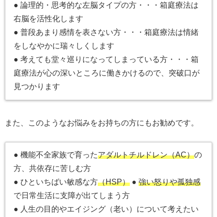
● 論理的・思考的な左脳タイプの方・・・箱庭療法は
右脳を活性化します
● 普段あまり感情を表さない方・・・箱庭療法は情緒
をしなやかに瑞々しくします
● 考えても堂々巡りになってしまっている方・・・箱
庭療法が心の深いところに働きかけるので、突破口が
見つかります
また、このようなお悩みをお持ちの方にもお勧めです。
● 機能不全家族で育った
アダルトチルドレン（AC）
の
方、共依存に苦しむ方
● ひといちばい敏感な方
（HSP）
●
強い怒りや孤独感
で日常生活に支障が出てしまう方
● 人生の目的やエイジング（老い）について考えたい