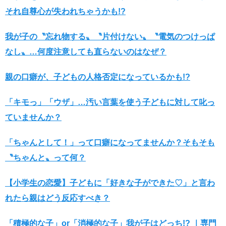
それ自尊心が失われちゃうかも!?
我が子の〝忘れ物する〟〝片付けない〟〝電気のつけっぱ
なし〟…何度注意しても直らないのはなぜ？
親の口癖が、子どもの人格否定になっているかも!?
「キモっ」「ウザ」…汚い言葉を使う子どもに対して叱っ
ていませんか？
「ちゃんとして！」って口癖になってませんか？そもそも
〝ちゃんと〟って何？
【小学生の恋愛】子どもに「好きな子ができた♡」と言わ
れたら親はどう反応すべき？
「積極的な子」or「消極的な子」我が子はどっち!? ｜専門