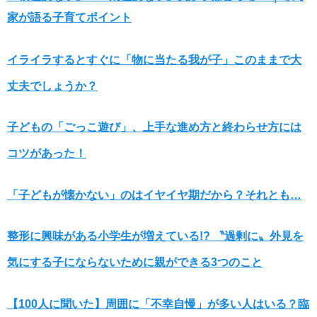
家が語る子育てポイント
イライラするとすぐに「物に当たる我が子」このままで大
丈夫でしょうか？
子どもの「ごっこ遊び」、上手な進め方と終わらせ方には
コツがあった！
「子どもが懐かない」のはイヤイヤ期だから？それとも…
整形に興味がある小学生が増えている!? 〝過剰に〟外見を
気にする子にならないために親ができる3つのこと
【100人に聞いた】周囲に「不幸自慢」が多い人はいる？臨