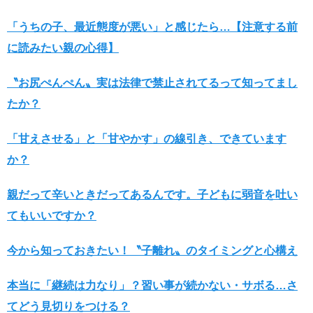
「うちの子、最近態度が悪い」と感じたら…【注意する前
に読みたい親の心得】
〝お尻ぺんぺん〟実は法律で禁止されてるって知ってまし
たか？
「甘えさせる」と「甘やかす」の線引き、できています
か？
親だって辛いときだってあるんです。子どもに弱音を吐い
てもいいですか？
今から知っておきたい！〝子離れ〟のタイミングと心構え
本当に「継続は力なり」？習い事が続かない・サボる…さ
てどう見切りをつける？