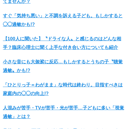
てませんか？
すぐ「気持ち悪い」と不調を訴える子ども。もしかすると
◯◯過敏かも!?
【100人に聞いた】〝ドライな人〟と感じるのはどんな相
手？臨床心理士に聞く上手な付き合い方についても紹介
小さな音にも大袈裟に反応…もしかするとうちの子〝聴覚
過敏〟かも!?
「ひとりっ子＝わがまま」な時代は終わり。目指すべきは
家庭内の◯◯の向上!?
人混みが苦手・TVが苦手・光が苦手…子どもに多い「視覚
過敏」とは？