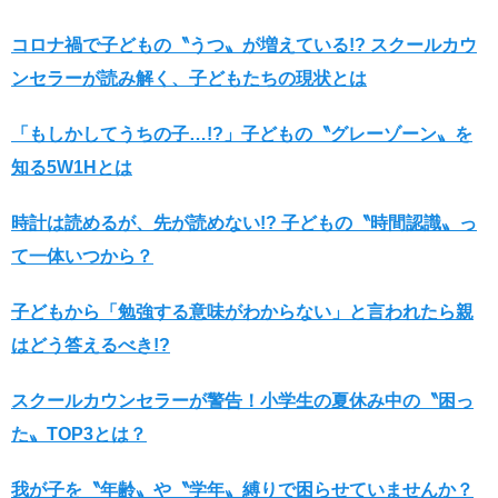
コロナ禍で子どもの〝うつ〟が増えている!? スクールカウ
ンセラーが読み解く、子どもたちの現状とは
「もしかしてうちの子…!?」子どもの〝グレーゾーン〟を
知る5W1Hとは
時計は読めるが、先が読めない!? 子どもの〝時間認識〟っ
て一体いつから？
子どもから「勉強する意味がわからない」と言われたら親
はどう答えるべき!?
スクールカウンセラーが警告！小学生の夏休み中の〝困っ
た〟TOP3とは？
我が子を〝年齢〟や〝学年〟縛りで困らせていませんか？