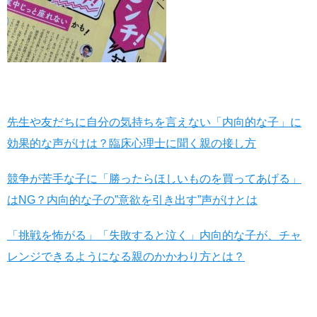
先生や友だちに自分の気持ちを言えない「内向的な子」に
効果的な声がけは？臨床心理士に聞く親の接し方
競争が苦手な子に「勝ったらほしいものを買ってあげる」
はNG？内向的な子の”意欲を引き出す”声がけとは
「挑戦を怖がる」「失敗すると泣く」内向的な子が、チャ
レンジできるようになる親のかかわり方とは？