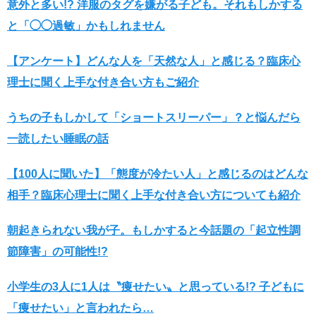
意外と多い!? 洋服のタグを嫌がる子ども。それもしかする
と「◯◯過敏」かもしれません
【アンケート】どんな人を「天然な人」と感じる？臨床心
理士に聞く上手な付き合い方もご紹介
うちの子もしかして「ショートスリーパー」？と悩んだら
一読したい睡眠の話
【100人に聞いた】「態度が冷たい人」と感じるのはどんな
相手？臨床心理士に聞く上手な付き合い方についても紹介
朝起きられない我が子。もしかすると今話題の「起立性調
節障害」の可能性!?
小学生の3人に1人は〝痩せたい〟と思っている!? 子どもに
「痩せたい」と言われたら…