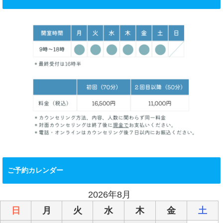
ご予約カレンダー
2026年8月
日
月
火
水
木
金
土