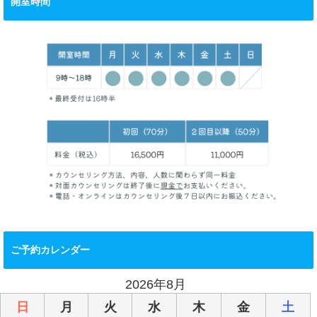
開室時間
ご予約カレンダー
2026年8月
日
月
火
水
木
金
土