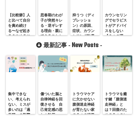
【比較癖】人
思春期のわが
抑うつ（ディ
カウンセリン
と比べて自分
子が突然キレ
プレッショ
グでセラピス
を責め続け
る・逆ギレす
ン）の原因、
トがアドバイ
る〜なぜ起き
る理由・親に
症状、カウン
スをしない
る？やめるに
できることと
セリング効果
【３つの理
は？
は？
とは
由】
New Posts
最新記事 -
-
集中できな
傷ついた脳と
トラウマケア
トラウマを癒
い、考えられ
自律神経を回
に欠かせない
す鍵「腹側迷
ない、ミスが
復させる 自
腹側迷走神経
走神経」と
多いのは「過
己肯定感の思
が育たない家
は？回復のた
覚醒」の影響
わぬ効用
の５つの特徴
めの５つのヒ
かも？
ント