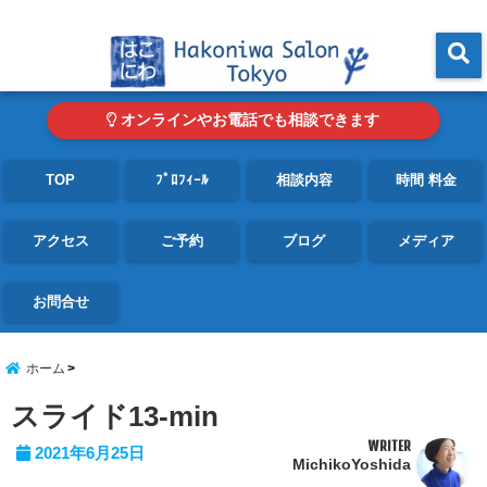
東京・青山の心理カウンセリングルーム オンライン・電話対応可
menu
オンラインやお電話でも相談できます
TOP
ﾌﾟﾛﾌｨｰﾙ
相談内容
時間 料金
アクセス
ご予約
ブログ
メディア
お問合せ
ホーム
スライド13-min
WRITER
2021年6月25日
MichikoYoshida