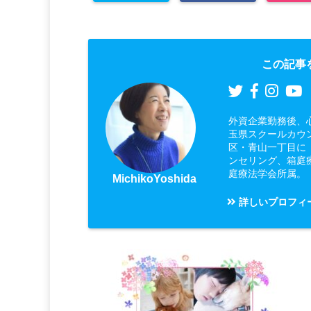
この記事
外資企業勤務後、
玉県スクールカウ
区・青山一丁目に
ンセリング、箱庭
庭療法学会所属。
MichikoYoshida
詳しいプロフィ