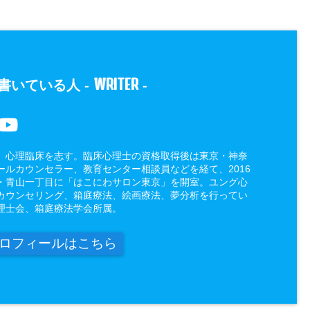
WRITER
書いている人 -
-
、心理臨床を志す。臨床心理士の資格取得後は東京・神奈
ールカウンセラー、教育センター相談員などを経て、2016
・青山一丁目に「はこにわサロン東京」を開室。ユング心
カウンセリング、箱庭療法、絵画療法、夢分析を行ってい
理士会、箱庭療法学会所属。
ロフィールはこちら