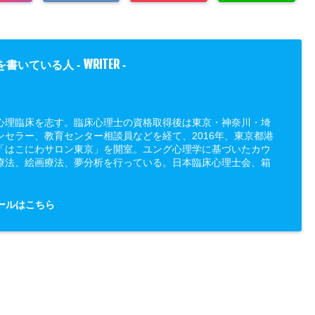
WRITER
を書いている人 -
-
心理臨床を志す。臨床心理士の資格取得後は東京・神奈川・埼
ンセラー、教育センター相談員などを経て、2016年、東京都港
「はこにわサロン東京」を開室。ユング心理学に基づいたカウ
療法、絵画療法、夢分析を行っている。日本臨床心理士会、箱
ールはこちら