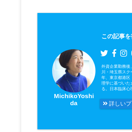
この記事を
外資企業勤務後
川・埼玉県スク
年、東京都港区
理学に基づいた
る。日本臨床心
MichikoYoshi
da
詳しいプ