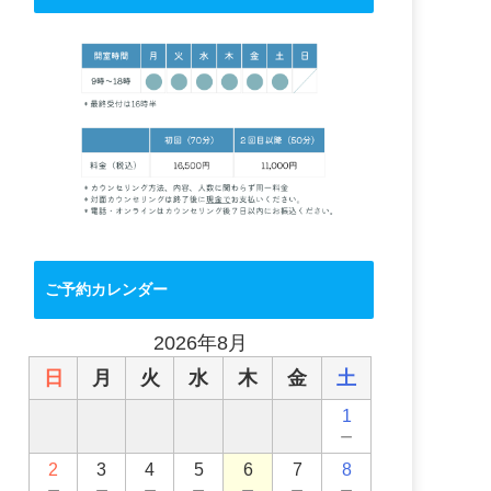
ご予約カレンダー
2026年8月
日
月
火
水
木
金
土
1
－
2
3
4
5
6
7
8
－
－
－
－
－
－
－