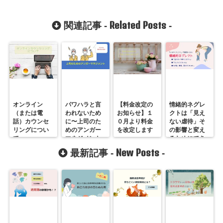
Related Posts
関連記事 -
-
オンライン
パワハラと言
【料金改定の
情緒的ネグレ
（または電
われないため
お知らせ】１
クトは「見え
話）カウンセ
に〜上司のた
０月より料金
ない虐待」そ
リングについ
めのアンガー
を改定します
の影響と変え
て
マネジメント
るためにでき
ること
New Posts
最新記事 -
-