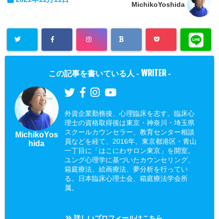
MichikoYoshida
WRITER
この記事を書いている人 -
-
外資企業勤務後、心理臨床を志す。臨床心
理士の資格取得後は東京・神奈川・埼玉県
スクールカウンセラー、教育センター相談
MichikoYos
員などを経て、2016年、東京都港区・青山
hida
一丁目に「はこにわサロン東京」を開室。
ユング心理学に基づいたカウンセリング、
箱庭療法、絵画療法、夢分析を行ってい
る。日本臨床心理士会、箱庭療法学会所
属。
詳しいプロフィールはこちら