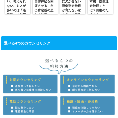
い、考えられ
自律神経を回
に欠かせない
す鍵「腹側迷
ない、ミスが
復させる 自
腹側迷走神経
走神経」と
多いのは「過
己肯定感の思
が育たない家
は？回復のた
覚醒」の影響
わぬ効用
の５つの特徴
めの５つのヒ
かも？
ント
選べる4つのカウンセリング