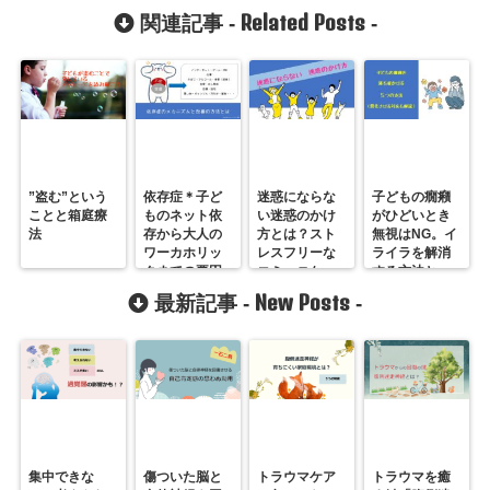
Related Posts
関連記事 -
-
”盗む”という
依存症＊子ど
迷惑にならな
子どもの癇癪
ことと箱庭療
ものネット依
い迷惑のかけ
がひどいとき
法
存から大人の
方とは？スト
無視はNG。イ
ワーカホリッ
レスフリーな
ライラを解消
クまでの要因
コミュニケー
する方法と
と対応につい
ションの秘密
は？
New Posts
最新記事 -
-
て
集中できな
傷ついた脳と
トラウマケア
トラウマを癒