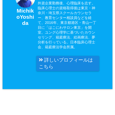
外資企業勤務後、心理臨床を志す。
臨床心理士の資格取得後は東京・神
Michik
奈川・埼玉県スクールカウンセラ
oYoshi
ー、教育センター相談員などを経
da
て、2016年、東京都港区・青山一丁
目に「はこにわサロン東京」を開
室。ユング心理学に基づいたカウン
セリング、箱庭療法、絵画療法、夢
分析を行っている。日本臨床心理士
会、箱庭療法学会所属。
詳しいプロフィールは
こちら