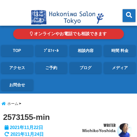
東京・青山の心理カウンセリングルーム オンライン・電話対応可
menu
オンラインやお電話でも相談できます
TOP
ﾌﾟﾛﾌｨｰﾙ
相談内容
時間 料金
アクセス
ご予約
ブログ
メディア
お問合せ
ホーム
2573155-min
WRITER
2021年11月22日
MichikoYoshida
2021年11月24日