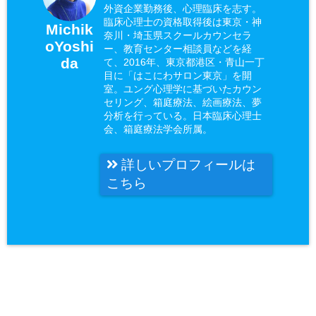
外資企業勤務後、心理臨床を志す。
臨床心理士の資格取得後は東京・神
Michik
奈川・埼玉県スクールカウンセラ
oYoshi
ー、教育センター相談員などを経
da
て、2016年、東京都港区・青山一丁
目に「はこにわサロン東京」を開
室。ユング心理学に基づいたカウン
セリング、箱庭療法、絵画療法、夢
分析を行っている。日本臨床心理士
会、箱庭療法学会所属。
詳しいプロフィールは
こちら