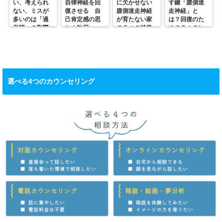
い、考えられ
自律神経を回
に欠かせない
す鍵「腹側迷
ない、ミスが
復させる 自
腹側迷走神経
走神経」と
多いのは「過
己肯定感の思
が育たない家
は？回復のた
覚醒」の影響
わぬ効用
の５つの特徴
めの５つのヒ
かも？
ント
選べる4つのカウンセリング