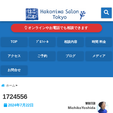
東京・青山の心理カウンセリングルーム オンライン・電話対応可
menu
オンラインやお電話でも相談できます
TOP
ﾌﾟﾛﾌｨｰﾙ
相談内容
時間 料金
アクセス
ご予約
ブログ
メディア
お問合せ
ホーム
1724556
WRITER
2024年7月22日
MichikoYoshida