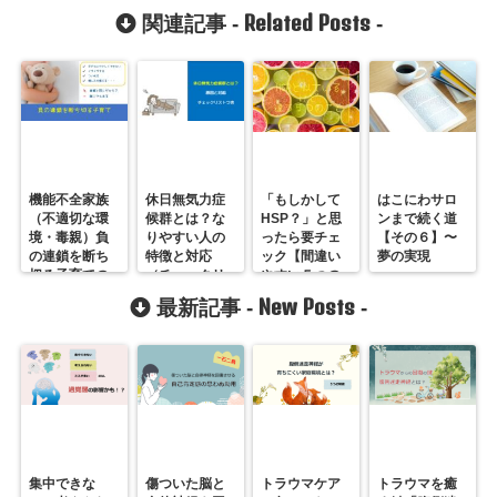
Related Posts
関連記事 -
-
機能不全家族
休日無気力症
「もしかして
はこにわサロ
（不適切な環
候群とは？な
HSP？」と思
ンまで続く道
境・毒親）負
りやすい人の
ったら要チェ
【その６】〜
の連鎖を断ち
特徴と対応
ック【間違い
夢の実現
切る子育ての
（チェックリ
やすい５つの
方法
ストつき）
こと】
New Posts
最新記事 -
-
集中できな
傷ついた脳と
トラウマケア
トラウマを癒