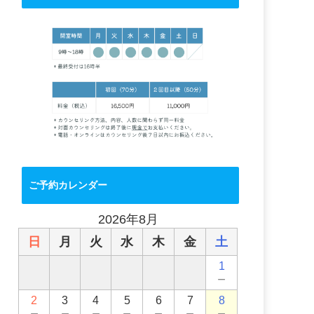
ご予約カレンダー
2026年8月
日
月
火
水
木
金
土
1
－
2
3
4
5
6
7
8
－
－
－
－
－
－
－