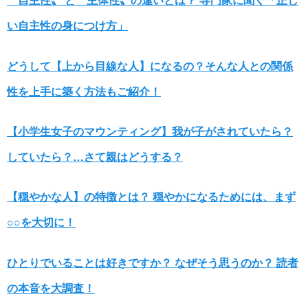
〝自主性〟 と〝主体性〟の違いとは？ 専門家に聞く「正し
い自主性の身につけ方」
どうして【上から目線な人】になるの？そんな人との関係
性を上手に築く方法もご紹介！
【小学生女子のマウンティング】我が子がされていたら？
していたら？…さて親はどうする？
【穏やかな人】の特徴とは？ 穏やかになるためには、まず
○○を大切に！
ひとりでいることは好きですか？ なぜそう思うのか？ 読者
の本音を大調査！