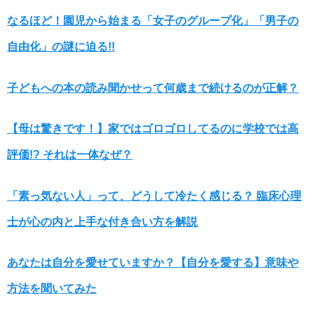
なるほど！園児から始まる「女子のグループ化」「男子の
自由化」の謎に迫る!!
子どもへの本の読み聞かせって何歳まで続けるのが正解？
【母は驚きです！】家ではゴロゴロしてるのに学校では高
評価!? それは一体なぜ？
「素っ気ない人」って、どうして冷たく感じる？ 臨床心理
士が心の内と上手な付き合い方を解説
あなたは自分を愛せていますか？【自分を愛する】意味や
方法を聞いてみた