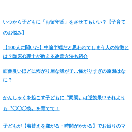
いつから子どもに「お留守番」をさせてもいい？【子育て
のお悩み】
【100人に聞いた】中途半端だと思われてしまう人の特徴と
は？臨床心理士が教える改善方法も紹介
面倒臭いほどに怖がり屋な我が子…怖がりすぎの原因はな
に？
かんしゃくを起こす子どもに〝同調〟は逆効果!?それより
も〝◯◯◯袋〟を育てて！
子どもが【着替えを嫌がる・時間がかかる】でお困りのマ