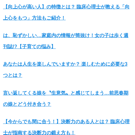
【向上心が高い人】の特徴とは？ 臨床心理士が教える「向
上心をもつ」方法もご紹介！
は、恥ずかしい…家庭内の情報が筒抜け！女の子は歩く週
刊誌!?【子育ての悩み】
あなたは人生を楽しんでいますか？ 楽しむために必要な3
つとは？
言い返してくる娘を〝生意気〟と感じてしまう…前思春期
の娘とどう付き合う？
【今からでも間に合う！】決断力のある人とは？ 臨床心理
士が指南する決断力の鍛え方も！