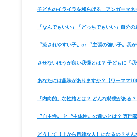
子どものイライラを和らげる「アンガーマネ
「なんでもいい」「どっちでもいい」自分の
〝流されやすい子〟or 〝主張の強い子〟我
させないほうが良い我慢とは？ 子どもに「
あなたには趣味がありますか？【ワーママ10
「内向的」な性格とは？ どんな特徴がある？
〝自主性〟 と〝主体性〟の違いとは？ 専門
どうして【上から目線な人】になるの？そん