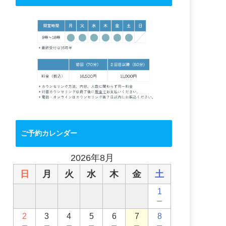
ご予約カレンダー
2026年8月
日
月
火
水
木
金
土
1
－
2
3
4
5
6
7
8
－
－
－
－
－
－
－