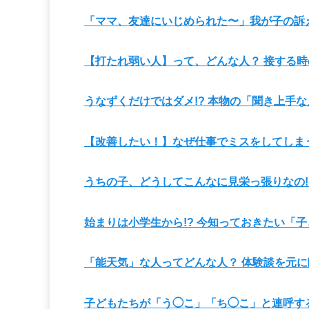
「ママ、友達にいじめられた〜」我が子の訴
【打たれ弱い人】って、どんな人？ 接する時
うなずくだけではダメ!? 本物の「聞き上手
【改善したい！】なぜ仕事でミスをしてしま
うちの子、どうしてこんなに見栄っ張りなの!
始まりは小学生から!? 今知っておきたい「子
「能天気」な人ってどんな人？ 体験談を元
子どもたちが「う◯こ」「ち◯こ」と連呼す