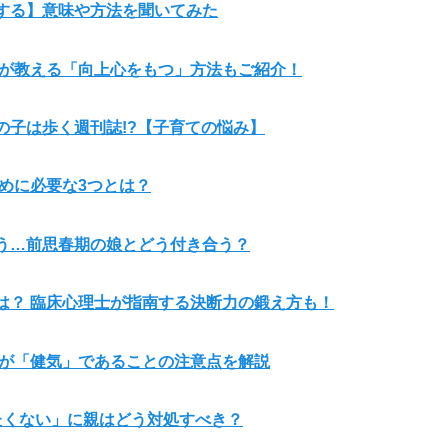
する】意味や方法を聞いてみた
士が教える「向上心をもつ」方法もご紹介！
の子は歩く週刊誌!?【子育ての悩み】
めに必要な3つとは？
う…前思春期の娘とどう付き合う？
は？ 臨床心理士が指南する決断力の鍛え方も！
士が「健気」であることの注意点を解説
たくない」に親はどう対処すべき？