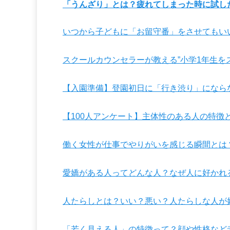
「うんざり」とは？疲れてしまった時に試し
いつから子どもに「お留守番」をさせてもい
スクールカウンセラーが教える”小学1年生を
【入園準備】登園初日に「行き渋り」になら
【100人アンケート】主体性のある人の特徴
働く女性が仕事でやりがいを感じる瞬間とは？
愛嬌がある人ってどんな人？なぜ人に好かれ
人たらしとは？いい？悪い？人たらしな人が
「若く見える人」の特徴って？顔や性格など