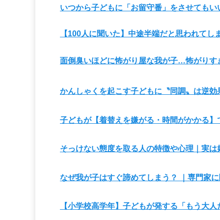
いつから子どもに「お留守番」をさせてもい
【100人に聞いた】中途半端だと思われて
面倒臭いほどに怖がり屋な我が子…怖がりす
かんしゃくを起こす子どもに〝同調〟は逆効
子どもが【着替えを嫌がる・時間がかかる】
そっけない態度を取る人の特徴や心理｜実は
なぜ我が子はすぐ諦めてしまう？ ｜専門家
【小学校高学年】子どもが発する「もう大人