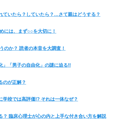
れていたら？していたら？…さて親はどうする？
めには、まず○○を大切に！
うのか？ 読者の本音を大調査！
」「男子の自由化」の謎に迫る!!
るのが正解？
学校では高評価!? それは一体なぜ？
る？ 臨床心理士が心の内と上手な付き合い方を解説