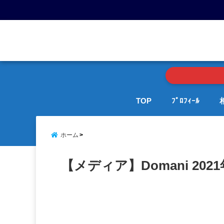
menu
TOP
ﾌﾟﾛﾌｨｰﾙ
ホーム
【メディア】Domani 202