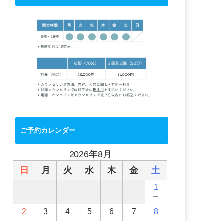
ご予約カレンダー
2026年8月
日
月
火
水
木
金
土
1
－
2
3
4
5
6
7
8
－
－
－
－
－
－
－