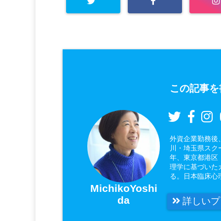
この記事を
外資企業勤務後
川・埼玉県スク
年、東京都港区
理学に基づいた
る。日本臨床心
MichikoYoshi
da
詳しいプ