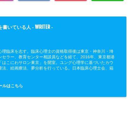
WRITER
を書いている人 -
-
心理臨床を志す。臨床心理士の資格取得後は東京・神奈川・埼
ンセラー、教育センター相談員などを経て、2016年、東京都港
「はこにわサロン東京」を開室。ユング心理学に基づいたカウ
療法、絵画療法、夢分析を行っている。日本臨床心理士会、箱
ールはこちら