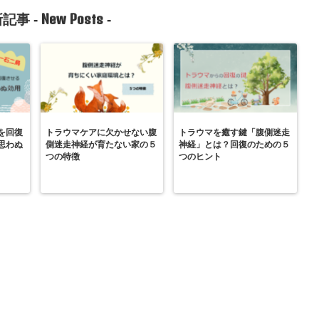
New Posts
記事 -
-
を回復
トラウマケアに欠かせない腹
トラウマを癒す鍵「腹側迷走
思わぬ
側迷走神経が育たない家の５
神経」とは？回復のための５
つの特徴
つのヒント