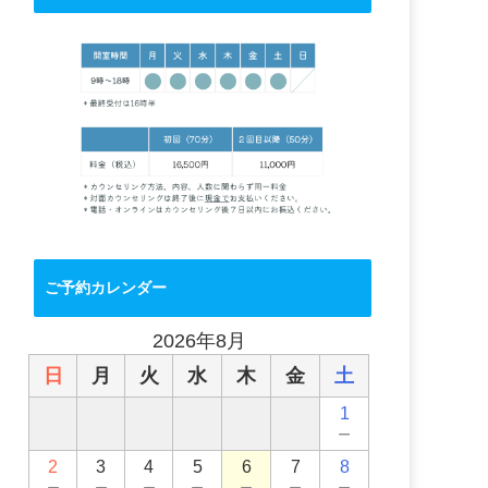
ご予約カレンダー
2026年8月
日
月
火
水
木
金
土
1
－
2
3
4
5
6
7
8
－
－
－
－
－
－
－