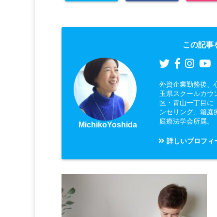
この記事
外資企業勤務後、
玉県スクールカウ
区・青山一丁目に
ンセリング、箱庭
庭療法学会所属。
MichikoYoshida
詳しいプロフィ