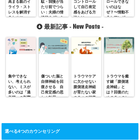
高まる親のイ
駄・我慢が当
コントロール
ロールできな
ライラ・スト
たり前でつら
して自己肯定
いのはな
レスを解消す
い：夫婦の情
感をあげる方
ぜ？〜情動不
るために
緒的ネグレク
法とは
全とアンガー
トとは？
マネージメン
New Posts
最新記事 -
-
ト
集中できな
傷ついた脳と
トラウマケア
トラウマを癒
い、考えられ
自律神経を回
に欠かせない
す鍵「腹側迷
ない、ミスが
復させる 自
腹側迷走神経
走神経」と
多いのは「過
己肯定感の思
が育たない家
は？回復のた
覚醒」の影響
わぬ効用
の５つの特徴
めの５つのヒ
かも？
ント
選べる4つのカウンセリング