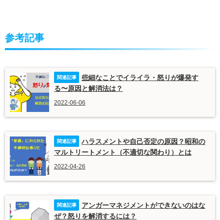
参考記事
些細なことでイライラ・怒りが爆発す
る〜原因と解消法は？
2022-06-06
ハラスメントや自己否定の原因？昭和の
マルトリートメント（不適切な関わり）とは
2022-04-26
アンガーマネジメントができないのはな
ぜ？怒りを解消するには？