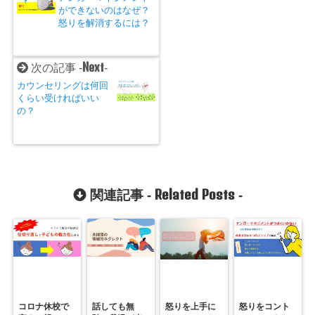
ができないのはなぜ？
怒りを解消するには？
Next
次の記事 -
-
カウンセリングは何回
くらい受ければいい
の？
Related Posts
関連記事 -
-
コロナ休校で
話しても無
怒りを上手に
怒りをコント