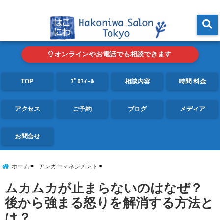
東京・青山の心理カウンセリングルーム オンライン・電話対応可
menu
オンラインやお電話でも相談できます
TOP
ﾌﾟﾛﾌｨｰﾙ
相談内容
時間 料金
アクセス
ご予約
ブログ
メディア
お問合せ
ホーム
アンガーマネジメント
ムカムカが止まらないのはなぜ？
後から強まる怒りを解消する方法と
は？