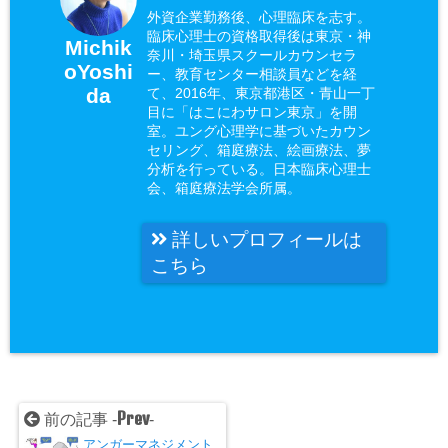
外資企業勤務後、心理臨床を志す。
臨床心理士の資格取得後は東京・神
Michik
奈川・埼玉県スクールカウンセラ
oYoshi
ー、教育センター相談員などを経
da
て、2016年、東京都港区・青山一丁
目に「はこにわサロン東京」を開
室。ユング心理学に基づいたカウン
セリング、箱庭療法、絵画療法、夢
分析を行っている。日本臨床心理士
会、箱庭療法学会所属。
詳しいプロフィールは
こちら
Prev
前の記事 -
-
アンガーマネジメント