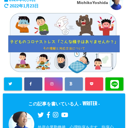
MichikoYoshida
2022年1月23日
WRITER
この記事を書いている人 -
-
外資企業勤務後、心理臨床を志す。臨床心