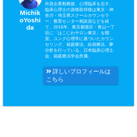
外資企業勤務後、心理臨床を志す。
臨床心理士の資格取得後は東京・神
Michik
奈川・埼玉県スクールカウンセラ
oYoshi
ー、教育センター相談員などを経
da
て、2016年、東京都港区・青山一丁
目に「はこにわサロン東京」を開
室。ユング心理学に基づいたカウン
セリング、箱庭療法、絵画療法、夢
分析を行っている。日本臨床心理士
会、箱庭療法学会所属。
詳しいプロフィールは
こちら