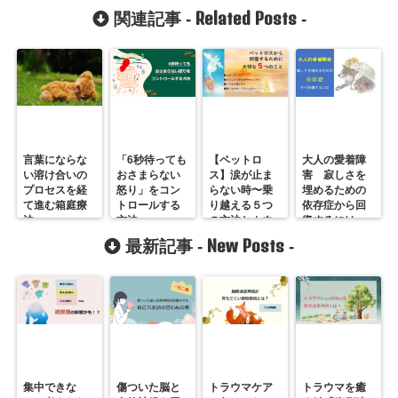
Related Posts
関連記事 -
-
言葉にならな
「6秒待っても
【ペットロ
大人の愛着障
い溶け合いの
おさまらない
ス】涙が止ま
害 寂しさを
プロセスを経
怒り」をコン
らない時〜乗
埋めるための
て進む箱庭療
トロールする
り越える５つ
依存症から回
法
方法
の方法とカウ
復するには
ンセリング
New Posts
最新記事 -
-
集中できな
傷ついた脳と
トラウマケア
トラウマを癒