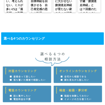
い、考えられ
自律神経を回
に欠かせない
す鍵「腹側迷
ない、ミスが
復させる 自
腹側迷走神経
走神経」と
多いのは「過
己肯定感の思
が育たない家
は？回復のた
覚醒」の影響
わぬ効用
の５つの特徴
めの５つのヒ
かも？
ント
選べる4つのカウンセリング