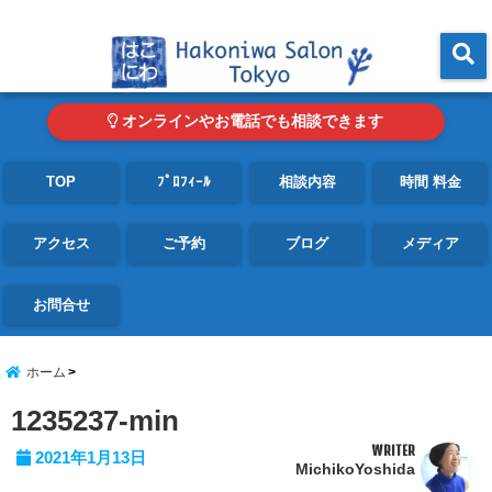
東京・青山の心理カウンセリングルーム オンライン・電話対応可
menu
オンラインやお電話でも相談できます
TOP
ﾌﾟﾛﾌｨｰﾙ
相談内容
時間 料金
アクセス
ご予約
ブログ
メディア
お問合せ
ホーム
1235237-min
WRITER
2021年1月13日
MichikoYoshida