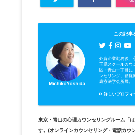
この記事
外資企業勤務後、
玉県スクールカウ
区・青山一丁目に
ンセリング、箱庭
庭療法学会所属。
MichikoYoshida
詳しいプロフィ
東京・青山の心理カウンセリングルーム「は
す。(オンラインカウンセリング・電話カウ