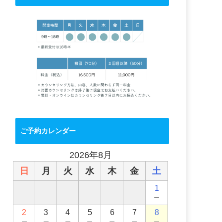
ご予約カレンダー
2026年8月
日
月
火
水
木
金
土
1
－
2
3
4
5
6
7
8
－
－
－
－
－
－
－