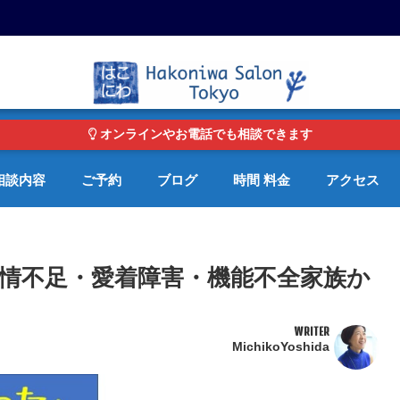
東京・青山の心理カウンセリングルーム オンライン・電話対応可
オンラインやお電話でも相談できます
相談内容
ご予約
ブログ
時間 料金
アクセス
情不足・愛着障害・機能不全家族か
WRITER
MichikoYoshida