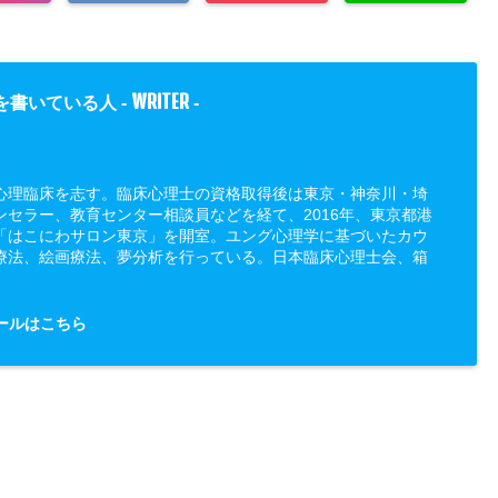
WRITER
を書いている人 -
-
心理臨床を志す。臨床心理士の資格取得後は東京・神奈川・埼
ンセラー、教育センター相談員などを経て、2016年、東京都港
「はこにわサロン東京」を開室。ユング心理学に基づいたカウ
療法、絵画療法、夢分析を行っている。日本臨床心理士会、箱
ールはこちら