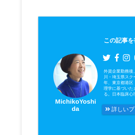
この記事を
外資企業勤務後
川・埼玉県スク
年、東京都港区
理学に基づいた
る。日本臨床心
MichikoYoshi
da
詳しいプ