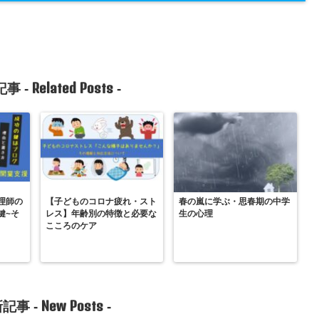
Related Posts
事 -
-
理師の
【子どものコロナ疲れ・スト
春の嵐に学ぶ・思春期の中学
鍵~そ
レス】年齢別の特徴と必要な
生の心理
こころのケア
New Posts
記事 -
-