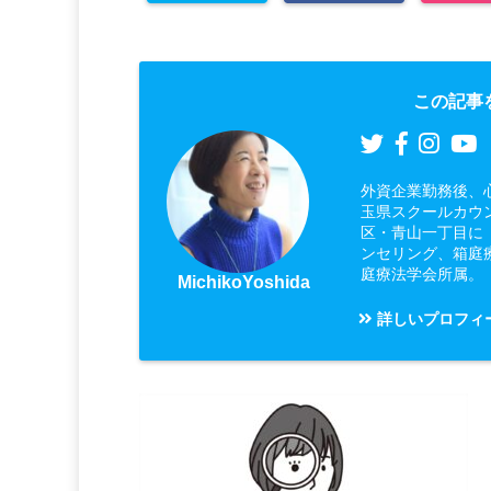
この記事
外資企業勤務後、
玉県スクールカウ
区・青山一丁目に
ンセリング、箱庭
庭療法学会所属。
MichikoYoshida
詳しいプロフィ