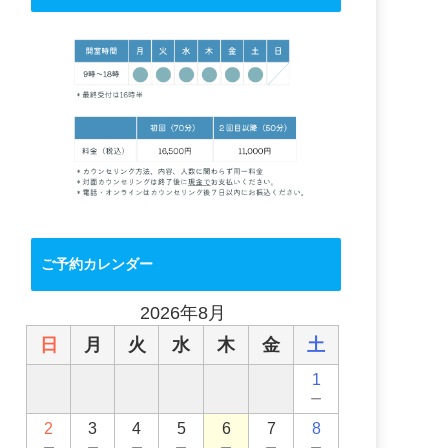
ご予約カレンダー
2026年8月
日
月
火
水
木
金
土
1
－
2
3
4
5
6
7
8
－
－
－
－
－
－
－