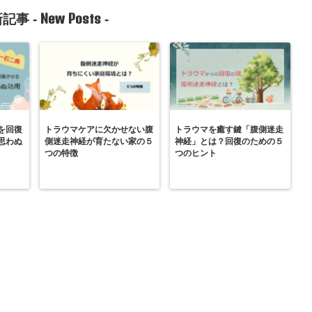
New Posts
記事 -
-
を回復
トラウマケアに欠かせない腹
トラウマを癒す鍵「腹側迷走
思わぬ
側迷走神経が育たない家の５
神経」とは？回復のための５
つの特徴
つのヒント