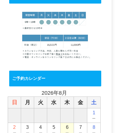
ご予約カレンダー
2026年8月
日
月
火
水
木
金
土
1
－
2
3
4
5
6
7
8
－
－
－
－
－
－
－