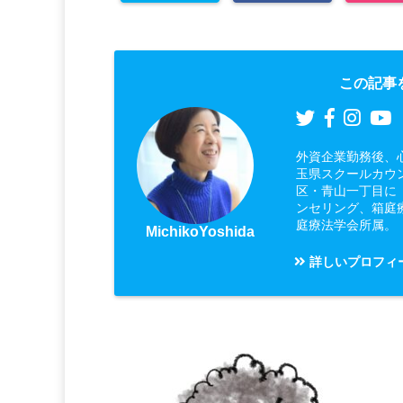
この記事
外資企業勤務後、
玉県スクールカウ
区・青山一丁目に
ンセリング、箱庭
庭療法学会所属。
MichikoYoshida
詳しいプロフィ