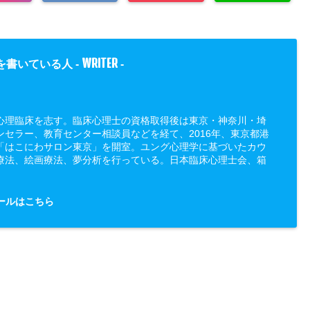
WRITER
を書いている人 -
-
心理臨床を志す。臨床心理士の資格取得後は東京・神奈川・埼
ンセラー、教育センター相談員などを経て、2016年、東京都港
「はこにわサロン東京」を開室。ユング心理学に基づいたカウ
療法、絵画療法、夢分析を行っている。日本臨床心理士会、箱
ールはこちら