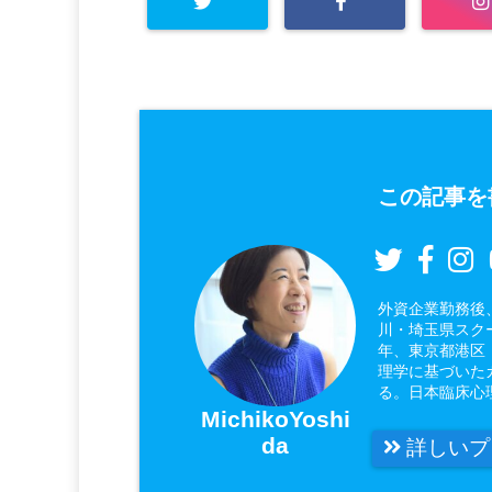
この記事を
外資企業勤務後
川・埼玉県スク
年、東京都港区
理学に基づいた
る。日本臨床心
MichikoYoshi
da
詳しいプ