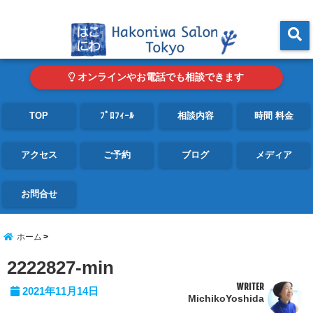
東京・青山の心理カウンセリングルーム オンライン・電話対応可
menu
オンラインやお電話でも相談できます
TOP
ﾌﾟﾛﾌｨｰﾙ
相談内容
時間 料金
アクセス
ご予約
ブログ
メディア
お問合せ
ホーム
2222827-min
WRITER
2021年11月14日
MichikoYoshida