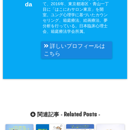
da
て、2016年、東京都港区・青山一丁
目に「はこにわサロン東京」を開
室。ユング心理学に基づいたカウン
セリング、箱庭療法、絵画療法、夢
分析を行っている。日本臨床心理士
会、箱庭療法学会所属。
詳しいプロフィールは
こちら
Related Posts
関連記事 -
-