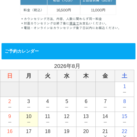
ご予約カレンダー
2026年8月
日
月
火
水
木
金
土
1
－
2
3
4
5
6
7
8
－
－
－
－
－
－
－
9
10
11
12
13
14
15
－
－
－
－
－
－
－
16
17
18
19
20
21
22
－
－
－
－
－
×
×