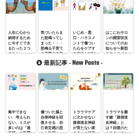
人生に心から
気づいたらま
いじめ・悪
はこにわサロ
納得するため
た怒鳴ってし
口・ハラスメ
ンの開室状況
に今すぐでき
まった・・・
ントで傷つい
についてのお
るたった２つ
怒鳴る子育て
た心をケアす
知らせ〜新型
のこと
を卒業する方
る方法とNGな
コロナウイル
法
方法
ス感染予防対
New Posts
最新記事 -
-
策
集中できな
傷ついた脳と
トラウマケア
トラウマを癒
い、考えられ
自律神経を回
に欠かせない
す鍵「腹側迷
ない、ミスが
復させる 自
腹側迷走神経
走神経」と
多いのは「過
己肯定感の思
が育たない家
は？回復のた
覚醒」の影響
わぬ効用
の５つの特徴
めの５つのヒ
かも？
ント