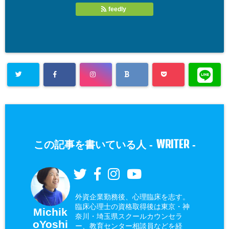
feedly
WRITER
この記事を書いている人 -
-
外資企業勤務後、心理臨床を志す。
臨床心理士の資格取得後は東京・神
Michik
奈川・埼玉県スクールカウンセラ
oYoshi
ー、教育センター相談員などを経