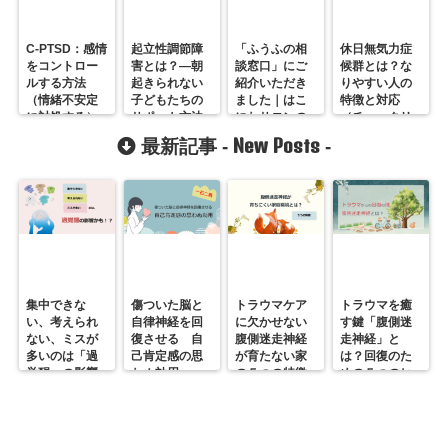
C-PTSD：感情
起立性調節障
「ふうふの相
休日無気力症
をコントロー
害とは？―朝
談窓口」にご
候群とは？な
ルする方法
起きられない
紹介いただき
りやすい人の
（情緒不安定
子どもたちの
ました｜はこ
特徴と対応
に対処する）
サポート方法
にわサロンの
（チェックリ
夫婦カウンセ
ストつき）
New Posts
最新記事 -
-
リングについ
て
集中できな
傷ついた脳と
トラウマケア
トラウマを癒
い、考えられ
自律神経を回
に欠かせない
す鍵「腹側迷
ない、ミスが
復させる 自
腹側迷走神経
走神経」と
多いのは「過
己肯定感の思
が育たない家
は？回復のた
覚醒」の影響
わぬ効用
の５つの特徴
めの５つのヒ
かも？
ント