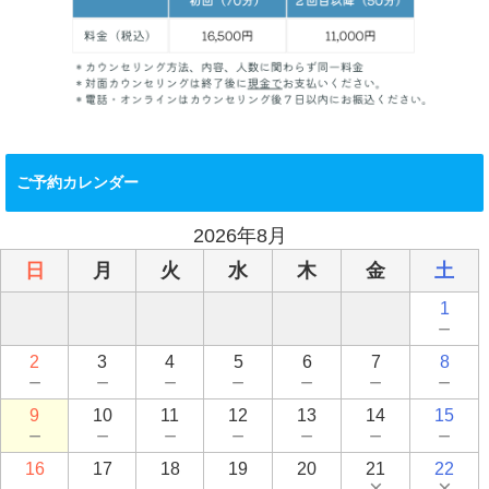
ご予約カレンダー
2026年8月
日
月
火
水
木
金
土
1
－
2
3
4
5
6
7
8
－
－
－
－
－
－
－
9
10
11
12
13
14
15
－
－
－
－
－
－
－
16
17
18
19
20
21
22
－
－
－
－
－
×
×