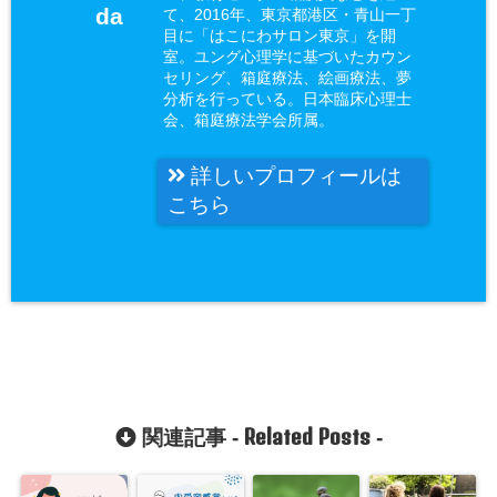
da
て、2016年、東京都港区・青山一丁
目に「はこにわサロン東京」を開
室。ユング心理学に基づいたカウン
セリング、箱庭療法、絵画療法、夢
分析を行っている。日本臨床心理士
会、箱庭療法学会所属。
詳しいプロフィールは
こちら
Related Posts
関連記事 -
-