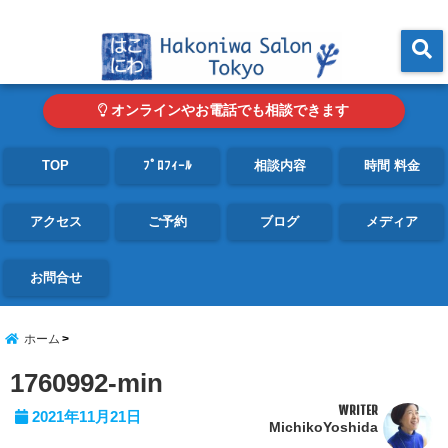
東京・青山の心理カウンセリングルーム オンライン・電話対応可
menu
オンラインやお電話でも相談できます
TOP
ﾌﾟﾛﾌｨｰﾙ
相談内容
時間 料金
アクセス
ご予約
ブログ
メディア
お問合せ
ホーム
1760992-min
WRITER
2021年11月21日
MichikoYoshida