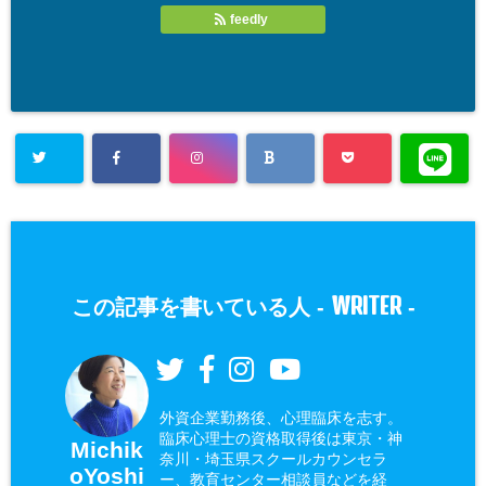
feedly
WRITER
この記事を書いている人 -
-
外資企業勤務後、心理臨床を志す。
臨床心理士の資格取得後は東京・神
Michik
奈川・埼玉県スクールカウンセラ
oYoshi
ー、教育センター相談員などを経