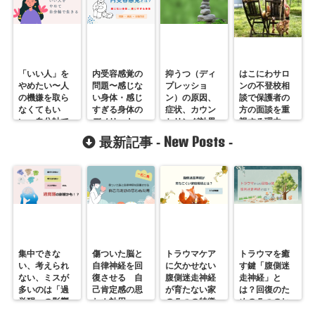
「いい人」を
内受容感覚の
抑うつ（ディ
はこにわサロ
やめたい〜人
問題〜感じな
プレッショ
ンの不登校相
の機嫌を取ら
い身体・感じ
ン）の原因、
談で保護者の
なくてもい
すぎる身体の
症状、カウン
方の面談を重
い、自分軸で
デメリット
セリング効果
視する理由
生きる方法
とは
New Posts
最新記事 -
-
集中できな
傷ついた脳と
トラウマケア
トラウマを癒
い、考えられ
自律神経を回
に欠かせない
す鍵「腹側迷
ない、ミスが
復させる 自
腹側迷走神経
走神経」と
多いのは「過
己肯定感の思
が育たない家
は？回復のた
覚醒」の影響
わぬ効用
の５つの特徴
めの５つのヒ
かも？
ント