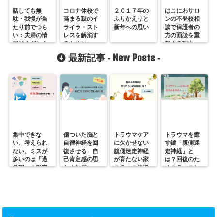
話しても無
コロナ休校で
２０１７年の
はこにわサロ
駄・我慢が当
高まる親のイ
ふりかえりと
ンの不登校相
たり前でつら
ライラ・スト
新年への思い
談で保護者の
い：夫婦の情
レスを解消す
方の面談を重
緒的ネグレク
るために
視する理由
トとは？
New Posts
最新記事 -
-
集中できな
傷ついた脳と
トラウマケア
トラウマを癒
い、考えられ
自律神経を回
に欠かせない
す鍵「腹側迷
ない、ミスが
復させる 自
腹側迷走神経
走神経」と
多いのは「過
己肯定感の思
が育たない家
は？回復のた
覚醒」の影響
わぬ効用
の５つの特徴
めの５つのヒ
かも？
ント