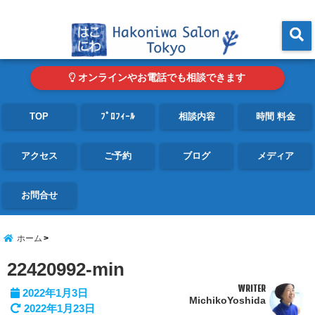
東京・青山の心理カウンセリングルーム オンライン・電話対応可
menu
オンラインやお電話でも相談できます
TOP
ﾌﾟﾛﾌｨｰﾙ
相談内容
時間 料金
アクセス
ご予約
ブログ
メディア
お問合せ
ホーム
22420992-min
WRITER
2022年1月3日
MichikoYoshida
2022年1月23日