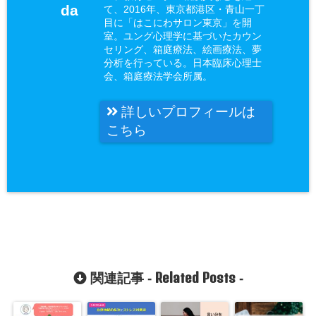
da
て、2016年、東京都港区・青山一丁
目に「はこにわサロン東京」を開
室。ユング心理学に基づいたカウン
セリング、箱庭療法、絵画療法、夢
分析を行っている。日本臨床心理士
会、箱庭療法学会所属。
詳しいプロフィールは
こちら
Related Posts
関連記事 -
-