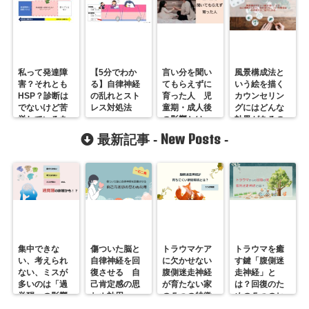
私って発達障
【5分でわか
言い分を聞い
風景構成法と
害？それとも
る】自律神経
てもらえずに
いう絵を描く
HSP？診断は
の乱れとスト
育った人 児
カウンセリン
でないけど苦
レス対処法
童期・成人後
グにはどんな
労しているあ
の影響とは
効果があるの
なたへ
か〜セラピス
New Posts
最新記事 -
-
トのうつ抜け
体験
集中できな
傷ついた脳と
トラウマケア
トラウマを癒
い、考えられ
自律神経を回
に欠かせない
す鍵「腹側迷
ない、ミスが
復させる 自
腹側迷走神経
走神経」と
多いのは「過
己肯定感の思
が育たない家
は？回復のた
覚醒」の影響
わぬ効用
の５つの特徴
めの５つのヒ
かも？
ント