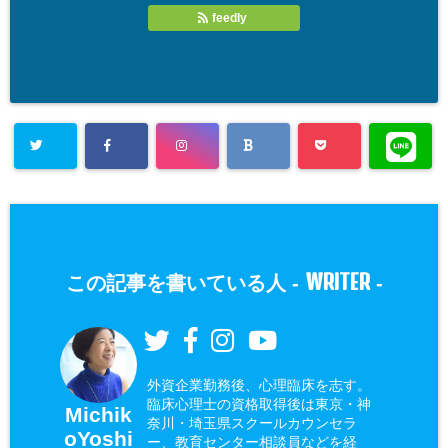
feedly
WRITER
この記事を書いている人 -
-
外資企業勤務後、心理臨床を志す。
臨床心理士の資格取得後は東京・神
Michik
奈川・埼玉県スクールカウンセラ
oYoshi
ー、教育センター相談員などを経