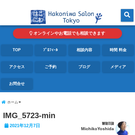
東京・青山の心理カウンセリングルーム オンライン・電話対応可
menu
オンラインやお電話でも相談できます
TOP
ﾌﾟﾛﾌｨｰﾙ
相談内容
時間 料金
アクセス
ご予約
ブログ
メディア
お問合せ
ホーム
IMG_5723-min
WRITER
2021年12月7日
MichikoYoshida