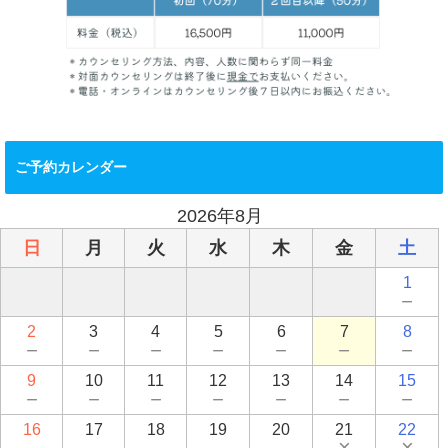
ご予約カレンダー
2026年8月
日
月
火
水
木
金
土
1
－
2
3
4
5
6
7
8
－
－
－
－
－
－
－
9
10
11
12
13
14
15
－
－
－
－
－
－
－
16
17
18
19
20
21
22
－
－
－
－
－
×
×