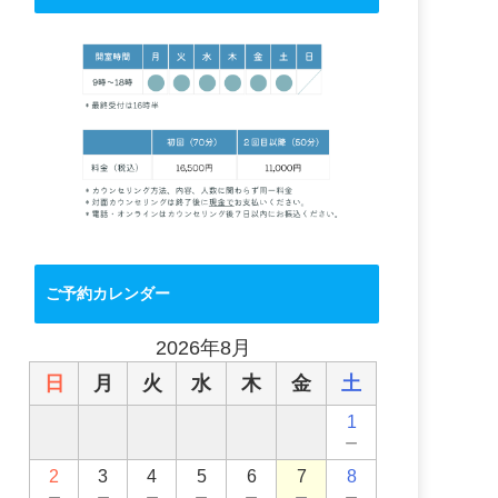
ご予約カレンダー
2026年8月
日
月
火
水
木
金
土
1
－
2
3
4
5
6
7
8
－
－
－
－
－
－
－