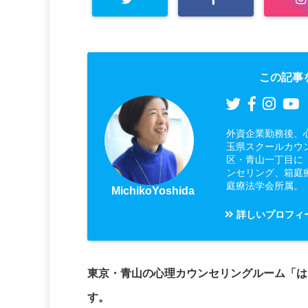
この記事
外資企業勤務後、
玉県スクールカウ
区・青山一丁目に
ンセリング、箱庭
庭療法学会所属。
MichikoYoshida
詳しいプロフィ
東京・青山の心理カウンセリングルーム「は
す。