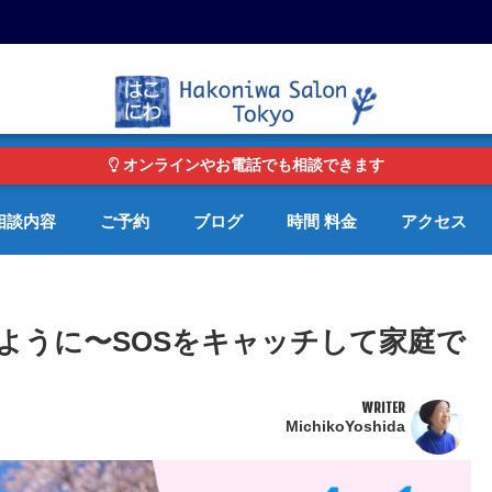
東京・青山の心理カウンセリングルーム オンライン・電話対応可
オンラインやお電話でも相談できます
相談内容
ご予約
ブログ
時間 料金
アクセス
ように〜SOSをキャッチして家庭で
WRITER
MichikoYoshida