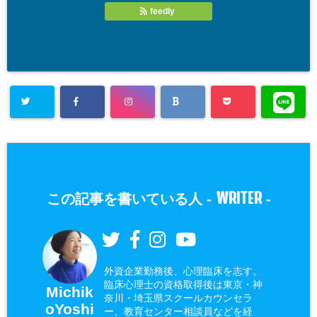
feedly
WRITER
この記事を書いている人 -
-
外資企業勤務後、心理臨床を志す。
臨床心理士の資格取得後は東京・神
Michik
奈川・埼玉県スクールカウンセラ
oYoshi
ー、教育センター相談員などを経