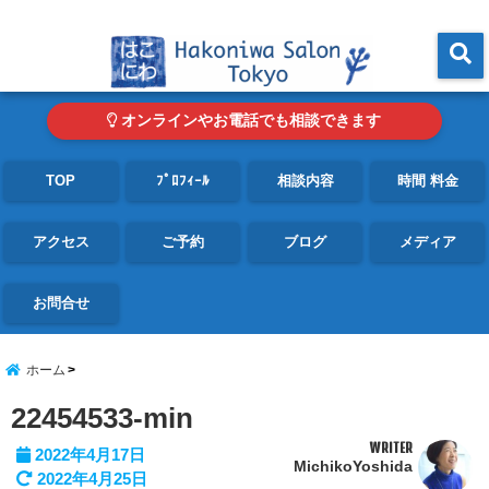
東京・青山の心理カウンセリングルーム オンライン・電話対応可
menu
オンラインやお電話でも相談できます
TOP
ﾌﾟﾛﾌｨｰﾙ
相談内容
時間 料金
アクセス
ご予約
ブログ
メディア
お問合せ
ホーム
22454533-min
WRITER
2022年4月17日
MichikoYoshida
2022年4月25日