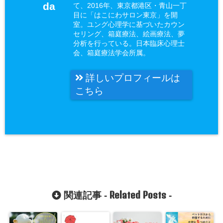
da
て、2016年、東京都港区・青山一丁
目に「はこにわサロン東京」を開
室。ユング心理学に基づいたカウン
セリング、箱庭療法、絵画療法、夢
分析を行っている。日本臨床心理士
会、箱庭療法学会所属。
詳しいプロフィールは
こちら
Related Posts
関連記事 -
-