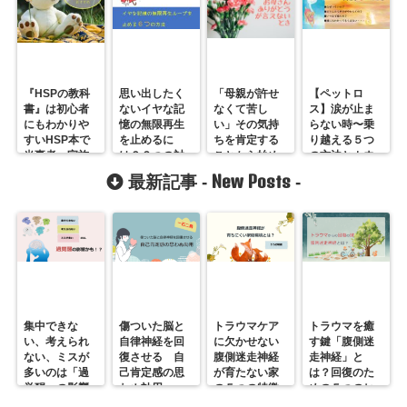
『HSPの教科
思い出したく
「母親が許せ
【ペットロ
書』は初心者
ないイヤな記
なくて苦し
ス】涙が止ま
にもわかりや
憶の無限再生
い」その気持
らない時〜乗
すいHSP本で
を止めるに
ちを肯定する
り越える５つ
当事者・家族
は？６つの対
ことから始め
の方法とカウ
にお勧め
処方法を紹介
てみません
ンセリング
New Posts
最新記事 -
-
か？
集中できな
傷ついた脳と
トラウマケア
トラウマを癒
い、考えられ
自律神経を回
に欠かせない
す鍵「腹側迷
ない、ミスが
復させる 自
腹側迷走神経
走神経」と
多いのは「過
己肯定感の思
が育たない家
は？回復のた
覚醒」の影響
わぬ効用
の５つの特徴
めの５つのヒ
かも？
ント