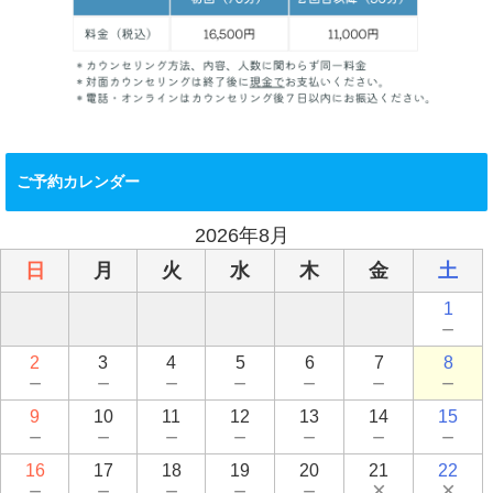
ご予約カレンダー
2026年8月
日
月
火
水
木
金
土
1
－
2
3
4
5
6
7
8
－
－
－
－
－
－
－
9
10
11
12
13
14
15
－
－
－
－
－
－
－
16
17
18
19
20
21
22
－
－
－
－
－
×
×