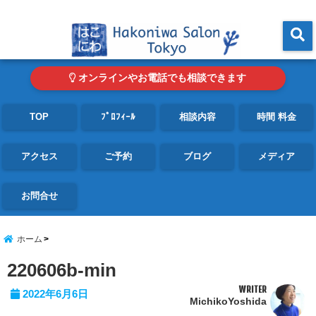
東京・青山の心理カウンセリングルーム オンライン・電話対応可
menu
オンラインやお電話でも相談できます
TOP
ﾌﾟﾛﾌｨｰﾙ
相談内容
時間 料金
アクセス
ご予約
ブログ
メディア
お問合せ
ホーム
220606b-min
WRITER
2022年6月6日
MichikoYoshida