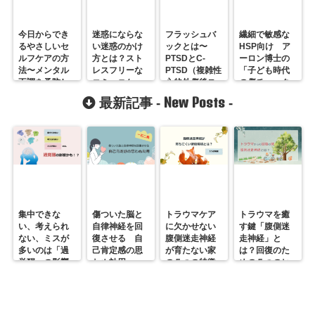
今日からでき
迷惑にならな
フラッシュバ
繊細で敏感な
るやさしいセ
い迷惑のかけ
ックとは〜
HSP向け ア
ルフケアの方
方とは？スト
PTSDとC-
ーロン博士の
法〜メンタル
レスフリーな
PTSD（複雑性
「子ども時代
不調を予防し
コミュニケー
心的外傷後ス
の傷チェック
よう
ションの秘密
トレス障害）
リスト」
New Posts
最新記事 -
-
集中できな
傷ついた脳と
トラウマケア
トラウマを癒
い、考えられ
自律神経を回
に欠かせない
す鍵「腹側迷
ない、ミスが
復させる 自
腹側迷走神経
走神経」と
多いのは「過
己肯定感の思
が育たない家
は？回復のた
覚醒」の影響
わぬ効用
の５つの特徴
めの５つのヒ
かも？
ント